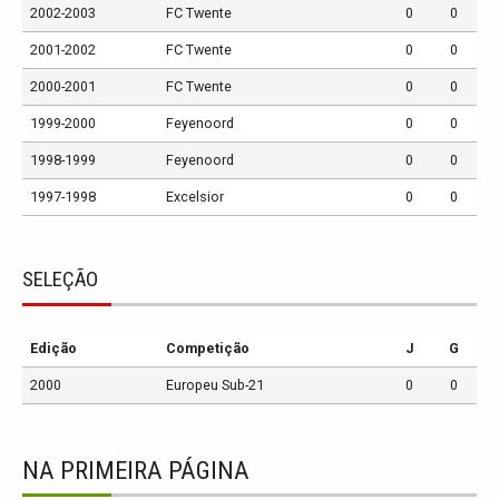
2002-2003
FC Twente
0
0
2001-2002
FC Twente
0
0
2000-2001
FC Twente
0
0
1999-2000
Feyenoord
0
0
1998-1999
Feyenoord
0
0
1997-1998
Excelsior
0
0
SELEÇÃO
Edição
Competição
J
G
2000
Europeu Sub-21
0
0
NA PRIMEIRA PÁGINA