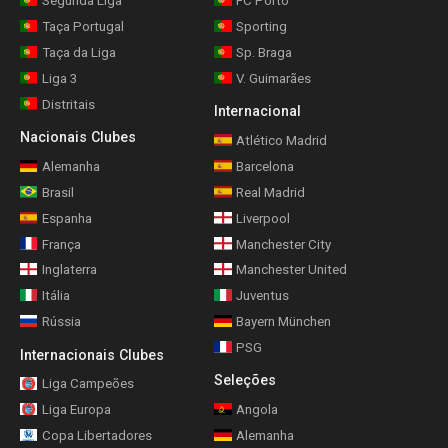
Segunda Liga
FC Porto
Taça Portugal
Sporting
Taça da Liga
Sp. Braga
Liga 3
V. Guimarães
Distritais
Internacional
Nacionais Clubes
Atlético Madrid
Alemanha
Barcelona
Brasil
Real Madrid
Espanha
Liverpool
França
Manchester City
Inglaterra
Manchester United
Itália
Juventus
Rússia
Bayern München
PSG
Internacionais Clubes
Seleções
Liga Campeões
Liga Europa
Angola
Copa Libertadores
Alemanha