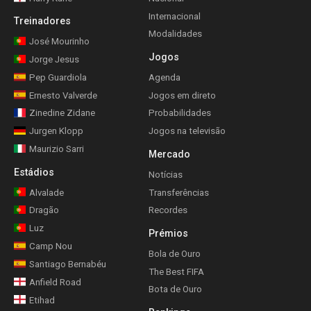
Internacional
Treinadores
Modalidades
José Mourinho
Jogos
Jorge Jesus
Pep Guardiola
Agenda
Ernesto Valverde
Jogos em direto
Zinedine Zidane
Probabilidades
Jurgen Klopp
Jogos na televisão
Maurizio Sarri
Mercado
Estádios
Notícias
Alvalade
Transferências
Dragão
Recordes
Luz
Prémios
Camp Nou
Bola de Ouro
Santiago Bernabéu
The Best FIFA
Anfield Road
Bota de Ouro
Etihad