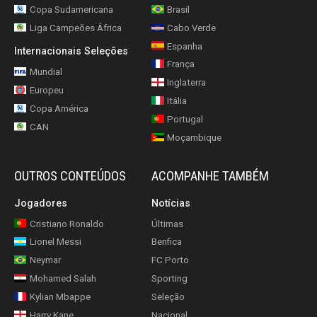
Copa Sudamericana
Brasil
Liga Campeões África
Cabo Verde
Espanha
Internacionais Seleções
França
Mundial
Inglaterra
Europeu
Itália
Copa América
Portugal
CAN
Moçambique
OUTROS CONTEÚDOS
ACOMPANHE TAMBÉM
Jogadores
Notícias
Cristiano Ronaldo
Últimas
Lionel Messi
Benfica
Neymar
FC Porto
Mohamed Salah
Sporting
Kylian Mbappe
Seleção
Harry Kane
Nacional