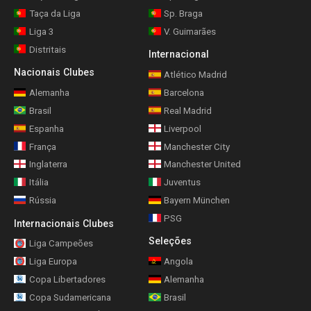
Taça da Liga
Sp. Braga
Liga 3
V. Guimarães
Distritais
Internacional
Nacionais Clubes
Atlético Madrid
Alemanha
Barcelona
Brasil
Real Madrid
Espanha
Liverpool
França
Manchester City
Inglaterra
Manchester United
Itália
Juventus
Rússia
Bayern München
PSG
Internacionais Clubes
Seleções
Liga Campeões
Liga Europa
Angola
Copa Libertadores
Alemanha
Copa Sudamericana
Brasil