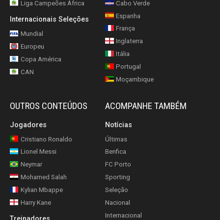
Liga Campeões África
Cabo Verde
Espanha
Internacionais Seleções
França
Mundial
Inglaterra
Europeu
Itália
Copa América
Portugal
CAN
Moçambique
OUTROS CONTEÚDOS
ACOMPANHE TAMBÉM
Jogadores
Notícias
Cristiano Ronaldo
Últimas
Lionel Messi
Benfica
Neymar
FC Porto
Mohamed Salah
Sporting
Kylian Mbappe
Seleção
Harry Kane
Nacional
Internacional
Treinadores