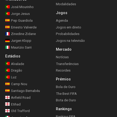
Modalidades
José Mourinho
Jogos
Jorge Jesus
Pep Guardiola
Agenda
Ernesto Valverde
Jogos em direto
Zinedine Zidane
Probabilidades
Jurgen Klopp
Jogos na televisão
Maurizio Sarri
Mercado
Estádios
Notícias
Alvalade
Transferências
Dragão
Recordes
Luz
Prémios
Camp Nou
Bola de Ouro
Santiago Bernabéu
The Best FIFA
Anfield Road
Bota de Ouro
Etihad
Rankings
Old Trafford
Ranking FIFA