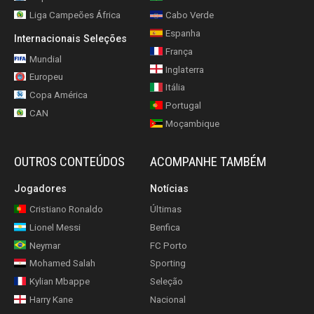
Liga Campeões África
Cabo Verde
Espanha
Internacionais Seleções
França
Mundial
Inglaterra
Europeu
Itália
Copa América
Portugal
CAN
Moçambique
OUTROS CONTEÚDOS
ACOMPANHE TAMBÉM
Jogadores
Notícias
Cristiano Ronaldo
Últimas
Lionel Messi
Benfica
Neymar
FC Porto
Mohamed Salah
Sporting
Kylian Mbappe
Seleção
Harry Kane
Nacional