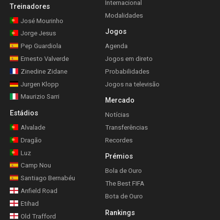
Internacional
Treinadores
Modalidades
José Mourinho
Jogos
Jorge Jesus
Pep Guardiola
Agenda
Ernesto Valverde
Jogos em direto
Zinedine Zidane
Probabilidades
Jurgen Klopp
Jogos na televisão
Maurizio Sarri
Mercado
Estádios
Notícias
Alvalade
Transferências
Dragão
Recordes
Luz
Prémios
Camp Nou
Bola de Ouro
Santiago Bernabéu
The Best FIFA
Anfield Road
Bota de Ouro
Etihad
Rankings
Old Trafford