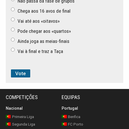
Não passa da fase de grupos
Chega aos 16 avos de final
Vai até aos «oitavos»
Pode chegar aos «quartos»
Ainda joga as meias-finais
Vai à final e traz a Taça
COMPETIÇÕES
EQUIPAS
Nacional
Portugal
Primeira Liga
Benfica
Segunda Liga
FC Porto