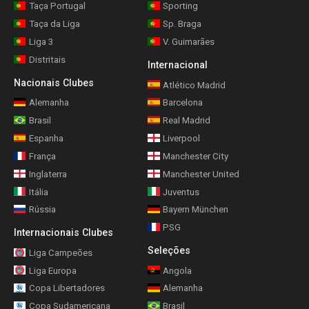
Taça Portugal
Sporting
Taça da Liga
Sp. Braga
Liga 3
V. Guimarães
Distritais
Internacional
Nacionais Clubes
Atlético Madrid
Alemanha
Barcelona
Brasil
Real Madrid
Espanha
Liverpool
França
Manchester City
Inglaterra
Manchester United
Itália
Juventus
Rússia
Bayern München
PSG
Internacionais Clubes
Seleções
Liga Campeões
Liga Europa
Angola
Copa Libertadores
Alemanha
Copa Sudamericana
Brasil