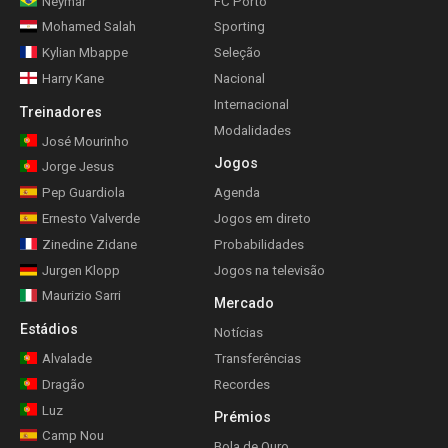
Neymar
FC Porto
Mohamed Salah
Sporting
Kylian Mbappe
Seleção
Harry Kane
Nacional
Internacional
Treinadores
Modalidades
José Mourinho
Jogos
Jorge Jesus
Pep Guardiola
Agenda
Ernesto Valverde
Jogos em direto
Zinedine Zidane
Probabilidades
Jurgen Klopp
Jogos na televisão
Maurizio Sarri
Mercado
Estádios
Notícias
Alvalade
Transferências
Dragão
Recordes
Luz
Prémios
Camp Nou
Bola de Ouro