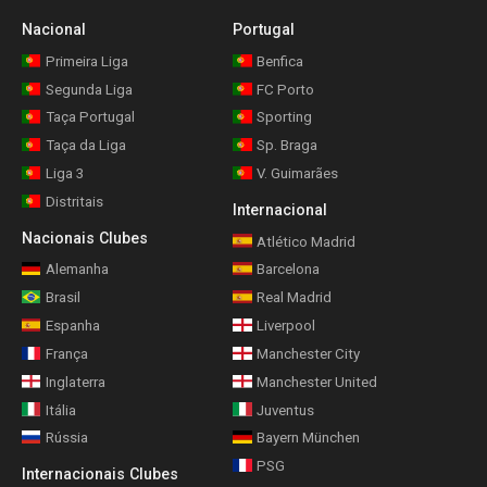
Nacional
Portugal
Primeira Liga
Benfica
Segunda Liga
FC Porto
Taça Portugal
Sporting
Taça da Liga
Sp. Braga
Liga 3
V. Guimarães
Distritais
Internacional
Nacionais Clubes
Atlético Madrid
Alemanha
Barcelona
Brasil
Real Madrid
Espanha
Liverpool
França
Manchester City
Inglaterra
Manchester United
Itália
Juventus
Rússia
Bayern München
PSG
Internacionais Clubes