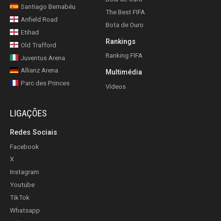
Santiago Bernabéu
The Best FIFA
Anfield Road
Bota de Ouro
Etihad
Rankings
Old Trafford
Ranking FIFA
Juventus Arena
Allianz Arena
Multimédia
Parc des Princes
Vídeos
LIGAÇÕES
Redes Sociais
Facebook
X
Instagram
Youtube
TikTok
Whatsapp