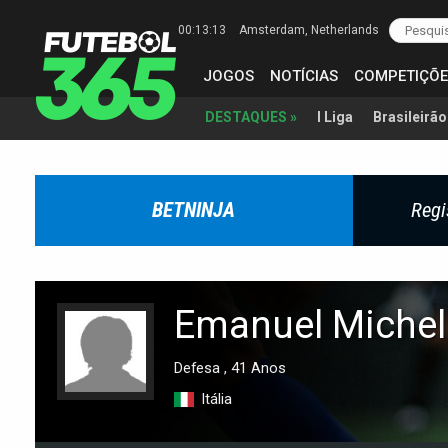
00:13:13
Amsterdam
, Netherlands
JOGOS
NOTÍCIAS
COMPETIÇÕE
I Liga
Brasileirão
DESTAQUES »
BETNINJA
Regi
Emanuel Michelo
Defesa , 41 Anos
Itália