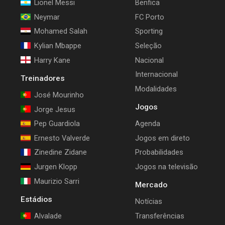
Lionel Messi
Benfica
Neymar
FC Porto
Mohamed Salah
Sporting
Kylian Mbappe
Seleção
Harry Kane
Nacional
Internacional
Treinadores
Modalidades
José Mourinho
Jogos
Jorge Jesus
Pep Guardiola
Agenda
Ernesto Valverde
Jogos em direto
Zinedine Zidane
Probabilidades
Jurgen Klopp
Jogos na televisão
Maurizio Sarri
Mercado
Estádios
Notícias
Alvalade
Transferências