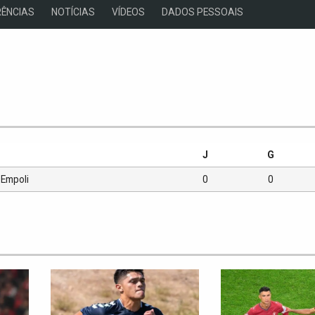
ÊNCIAS
NOTÍCIAS
VÍDEOS
DADOS PESSOAIS
s
J
G
Empoli
0
0