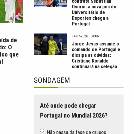
contrata Sebastián
Osorio: a nova joia do
Universitário de
Deportes chega a
Portugal
14-07-2026 · 04:06
aída de
Jorge Jesus assume o
do: O
comando de Portugal e
ico que
dissipa as dúvidas:
Cristiano Ronaldo
l
continuará na seleção
SONDAGEM
Até onde pode chegar
Portugal no Mundial 2026?
Não passa da fase de grupos