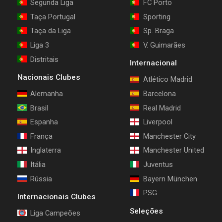
Segunda Liga
FC Porto
Taça Portugal
Sporting
Taça da Liga
Sp. Braga
Liga 3
V. Guimarães
Distritais
Internacional
Nacionais Clubes
Atlético Madrid
Alemanha
Barcelona
Brasil
Real Madrid
Espanha
Liverpool
França
Manchester City
Inglaterra
Manchester United
Itália
Juventus
Rússia
Bayern München
PSG
Internacionais Clubes
Seleções
Liga Campeões