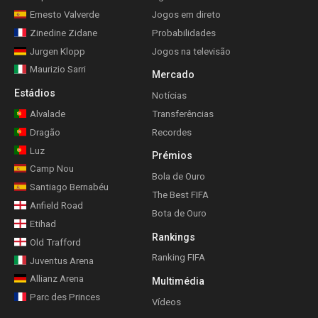
Ernesto Valverde
Jogos em direto
Zinedine Zidane
Probabilidades
Jurgen Klopp
Jogos na televisão
Maurizio Sarri
Mercado
Estádios
Notícias
Alvalade
Transferências
Dragão
Recordes
Luz
Prémios
Camp Nou
Bola de Ouro
Santiago Bernabéu
The Best FIFA
Anfield Road
Bota de Ouro
Etihad
Rankings
Old Trafford
Ranking FIFA
Juventus Arena
Allianz Arena
Multimédia
Parc des Princes
Vídeos