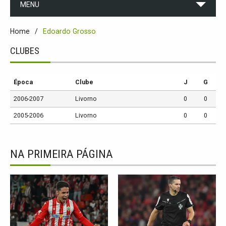
MENU
Home
Edoardo Grosso
CLUBES
Época
Clube
J
G
2006-2007
Livorno
0
0
2005-2006
Livorno
0
0
NA PRIMEIRA PÁGINA