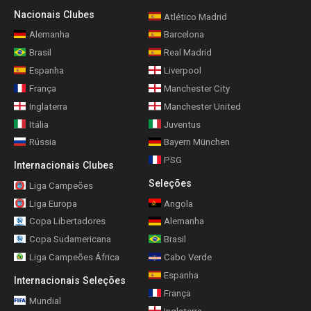
Nacionais Clubes
Atlético Madrid
Alemanha
Barcelona
Brasil
Real Madrid
Espanha
Liverpool
França
Manchester City
Inglaterra
Manchester United
Itália
Juventus
Rússia
Bayern München
PSG
Internacionais Clubes
Seleções
Liga Campeões
Liga Europa
Angola
Copa Libertadores
Alemanha
Copa Sudamericana
Brasil
Liga Campeões África
Cabo Verde
Espanha
Internacionais Seleções
França
Mundial