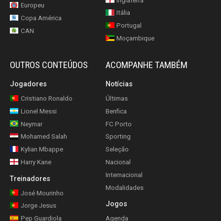
Inglaterra
Europeu
Itália
Copa América
Portugal
CAN
Moçambique
OUTROS CONTEÚDOS
ACOMPANHE TAMBÉM
Jogadores
Notícias
Cristiano Ronaldo
Últimas
Lionel Messi
Benfica
Neymar
FC Porto
Mohamed Salah
Sporting
Kylian Mbappe
Seleção
Harry Kane
Nacional
Internacional
Treinadores
Modalidades
José Mourinho
Jogos
Jorge Jesus
Pep Guardiola
Agenda