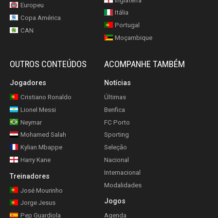
Inglaterra
Europeu
Itália
Copa América
Portugal
CAN
Moçambique
OUTROS CONTEÚDOS
ACOMPANHE TAMBÉM
Jogadores
Notícias
Cristiano Ronaldo
Últimas
Lionel Messi
Benfica
Neymar
FC Porto
Mohamed Salah
Sporting
Kylian Mbappe
Seleção
Harry Kane
Nacional
Internacional
Treinadores
Modalidades
José Mourinho
Jogos
Jorge Jesus
Pep Guardiola
Agenda