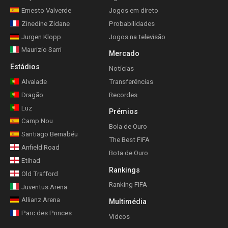
Ernesto Valverde
Jogos em direto
Zinedine Zidane
Probabilidades
Jurgen Klopp
Jogos na televisão
Maurizio Sarri
Mercado
Estádios
Notícias
Alvalade
Transferências
Dragão
Recordes
Luz
Prémios
Camp Nou
Bola de Ouro
Santiago Bernabéu
The Best FIFA
Anfield Road
Bota de Ouro
Etihad
Rankings
Old Trafford
Ranking FIFA
Juventus Arena
Allianz Arena
Multimédia
Parc des Princes
Vídeos