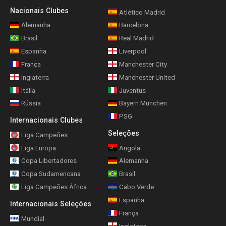
Nacionais Clubes
Atlético Madrid
Alemanha
Barcelona
Brasil
Real Madrid
Espanha
Liverpool
França
Manchester City
Inglaterra
Manchester United
Itália
Juventus
Rússia
Bayern München
PSG
Internacionais Clubes
Seleções
Liga Campeões
Liga Europa
Angola
Copa Libertadores
Alemanha
Copa Sudamericana
Brasil
Liga Campeões África
Cabo Verde
Espanha
Internacionais Seleções
França
Mundial