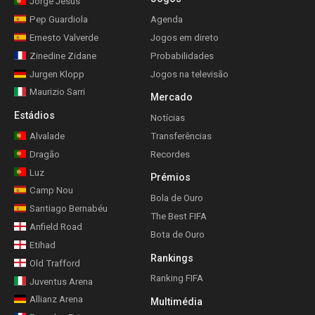
Jorge Jesus
Pep Guardiola
Agenda
Ernesto Valverde
Jogos em direto
Zinedine Zidane
Probabilidades
Jurgen Klopp
Jogos na televisão
Maurizio Sarri
Mercado
Estádios
Notícias
Alvalade
Transferências
Dragão
Recordes
Luz
Prémios
Camp Nou
Bola de Ouro
Santiago Bernabéu
The Best FIFA
Anfield Road
Bota de Ouro
Etihad
Rankings
Old Trafford
Ranking FIFA
Juventus Arena
Allianz Arena
Multimédia