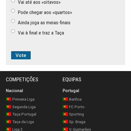
Vai até aos «oitavos»
Pode chegar aos «quartos»
Ainda joga as meias-finais
Vai à final e traz a Taça
COMPETIÇÕES
EQUIPAS
Nacional
Portugal
Primeira Liga
Benfica
Segunda Liga
FC Porto
Taça Portugal
Sporting
Taça da Liga
Sp. Braga
Liga 3
V. Guimarães