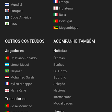
França
Mundial
Inglaterra
Europeu
Itália
Copa América
Portugal
CAN
Moçambique
OUTROS CONTEÚDOS
ACOMPANHE TAMBÉM
Jogadores
Notícias
Cristiano Ronaldo
Últimas
Lionel Messi
Benfica
Neymar
FC Porto
Mohamed Salah
Sporting
Kylian Mbappe
Seleção
Harry Kane
Nacional
Internacional
Treinadores
Modalidades
José Mourinho
Jogos