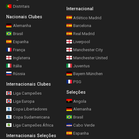
Distritais
Internacional
Nacionais Clubes
Atlético Madrid
Alemanha
Barcelona
Brasil
Real Madrid
Espanha
Liverpool
França
Manchester City
Inglaterra
Manchester United
Itália
Juventus
Rússia
Bayern München
PSG
Internacionais Clubes
Seleções
Liga Campeões
Liga Europa
Angola
Copa Libertadores
Alemanha
Copa Sudamericana
Brasil
Liga Campeões África
Cabo Verde
Espanha
Internacionais Seleções