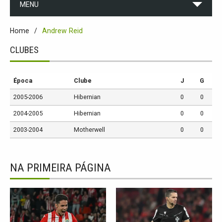
MENU
Home
Andrew Reid
CLUBES
Época
Clube
J
G
2005-2006
Hibernian
0
0
2004-2005
Hibernian
0
0
2003-2004
Motherwell
0
0
NA PRIMEIRA PÁGINA