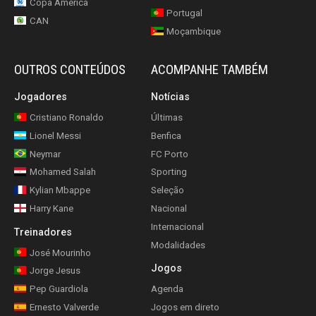
Copa América
Portugal
CAN
Moçambique
OUTROS CONTEÚDOS
ACOMPANHE TAMBÉM
Jogadores
Notícias
Cristiano Ronaldo
Últimas
Lionel Messi
Benfica
Neymar
FC Porto
Mohamed Salah
Sporting
Kylian Mbappe
Seleção
Harry Kane
Nacional
Internacional
Treinadores
Modalidades
José Mourinho
Jogos
Jorge Jesus
Pep Guardiola
Agenda
Ernesto Valverde
Jogos em direto