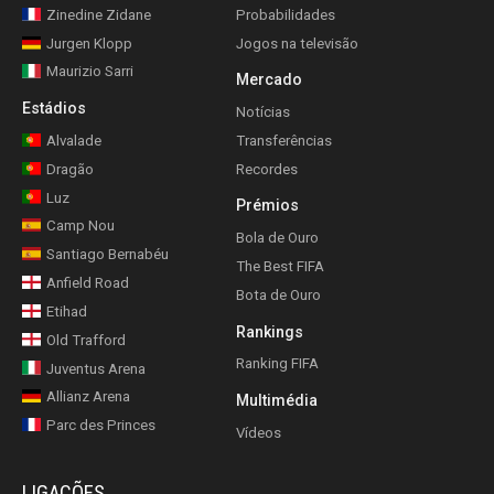
Zinedine Zidane
Probabilidades
Jurgen Klopp
Jogos na televisão
Maurizio Sarri
Mercado
Estádios
Notícias
Alvalade
Transferências
Dragão
Recordes
Luz
Prémios
Camp Nou
Bola de Ouro
Santiago Bernabéu
The Best FIFA
Anfield Road
Bota de Ouro
Etihad
Rankings
Old Trafford
Ranking FIFA
Juventus Arena
Allianz Arena
Multimédia
Parc des Princes
Vídeos
LIGAÇÕES