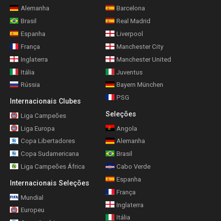
Alemanha
Barcelona
Brasil
Real Madrid
Espanha
Liverpool
França
Manchester City
Inglaterra
Manchester United
Itália
Juventus
Rússia
Bayern München
PSG
Internacionais Clubes
Seleções
Liga Campeões
Liga Europa
Angola
Copa Libertadores
Alemanha
Copa Sudamericana
Brasil
Liga Campeões África
Cabo Verde
Espanha
Internacionais Seleções
França
Mundial
Inglaterra
Europeu
Itália