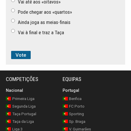
Vai até aos «oitavos»
Pode chegar aos «quartos»
Ainda joga as meias-finais
Vai à final e traz a Taça
COMPETIÇÕES
EQUIPAS
Nacional
Portugal
Primeira Liga
Benfica
Segunda Liga
FC Porto
Taça Portugal
Sporting
Taça da Liga
Sp. Braga
Liga 3
V. Guimarães