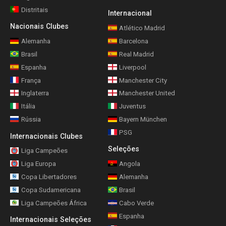
Distritais
Internacional
Nacionais Clubes
Atlético Madrid
Alemanha
Barcelona
Brasil
Real Madrid
Espanha
Liverpool
França
Manchester City
Inglaterra
Manchester United
Itália
Juventus
Rússia
Bayern München
PSG
Internacionais Clubes
Seleções
Liga Campeões
Liga Europa
Angola
Copa Libertadores
Alemanha
Copa Sudamericana
Brasil
Liga Campeões África
Cabo Verde
Espanha
Internacionais Seleções