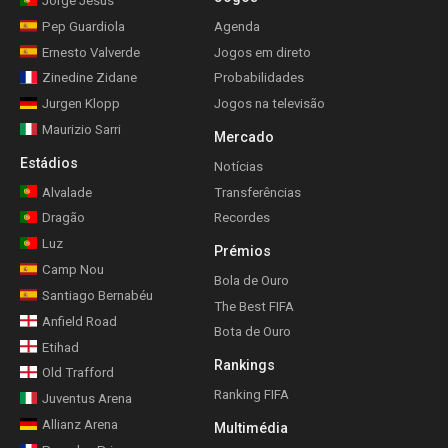
Jorge Jesus
Pep Guardiola
Agenda
Ernesto Valverde
Jogos em direto
Zinedine Zidane
Probabilidades
Jurgen Klopp
Jogos na televisão
Maurizio Sarri
Mercado
Estádios
Notícias
Alvalade
Transferências
Dragão
Recordes
Luz
Prémios
Camp Nou
Bola de Ouro
Santiago Bernabéu
The Best FIFA
Anfield Road
Bota de Ouro
Etihad
Rankings
Old Trafford
Ranking FIFA
Juventus Arena
Allianz Arena
Multimédia