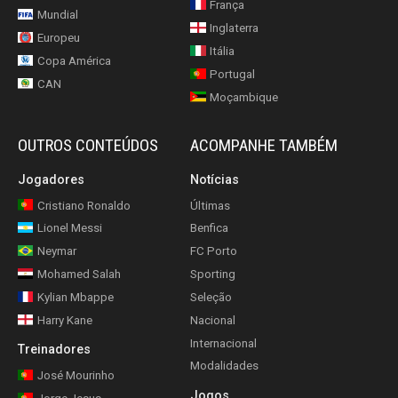
França
Mundial
Inglaterra
Europeu
Itália
Copa América
Portugal
CAN
Moçambique
OUTROS CONTEÚDOS
ACOMPANHE TAMBÉM
Jogadores
Notícias
Cristiano Ronaldo
Últimas
Lionel Messi
Benfica
Neymar
FC Porto
Mohamed Salah
Sporting
Kylian Mbappe
Seleção
Harry Kane
Nacional
Internacional
Treinadores
Modalidades
José Mourinho
Jogos