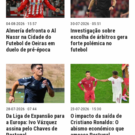
04-08-2026 · 15:57
30-07-2026 · 05:51
Almería defronta o Al
Investigação sobre
Nassr na Cidade do
escolha de árbitros gera
Futebol de Oeiras em
forte polémica no
duelo de pré-época
futebol
28-07-2026 · 07:44
23-07-2026 · 15:30
Da Liga de Expansão para
O impacto da saída de
a Europa: Ivo Vázquez
Cristiano Ronaldo: O
assina pelo Chaves de
abismo económico que
Portugal
ameaça Portugal