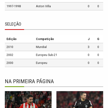
1997-1998
Aston Villa
0
0
SELEÇÃO
Edição
Competição
J
G
2010
Mundial
3
0
2002
Europeu Sub-21
0
0
2000
Europeu
0
0
NA PRIMEIRA PÁGINA