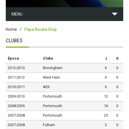
MENU
Home
Papa Bouba Diop
CLUBES
Época
Clube
J
G
2012-2013
Birmingham
0
0
2011-2012
West Ham
0
0
2010-2011
AEK
0
0
2009-2010
Portsmouth
12
0
2008-2009
Portsmouth
16
0
2007-2008
Portsmouth
25
0
2007-2008
Fulham
2
0