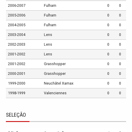
2006-2007
Fulham
0
0
2005-2006
Fulham
0
0
2004-2005
Fulham
0
0
2003-2004
Lens
0
0
2002-2003
Lens
0
0
2001-2002
Lens
0
0
2001-2002
Grasshopper
0
0
2000-2001
Grasshopper
0
0
1999-2000
Neuchâtel Xamax
0
0
1998-1999
Valenciennes
0
0
SELEÇÃO