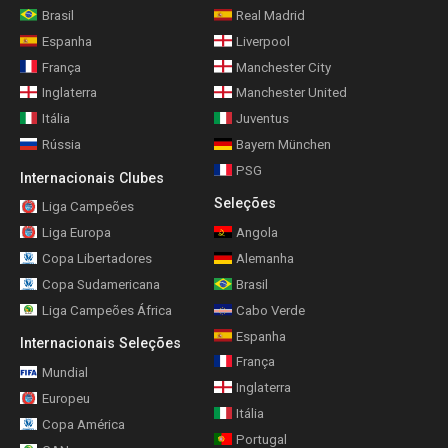
Brasil
Real Madrid
Espanha
Liverpool
França
Manchester City
Inglaterra
Manchester United
Itália
Juventus
Rússia
Bayern München
PSG
Internacionais Clubes
Seleções
Liga Campeões
Liga Europa
Angola
Copa Libertadores
Alemanha
Copa Sudamericana
Brasil
Liga Campeões África
Cabo Verde
Espanha
Internacionais Seleções
França
Mundial
Inglaterra
Europeu
Itália
Copa América
Portugal