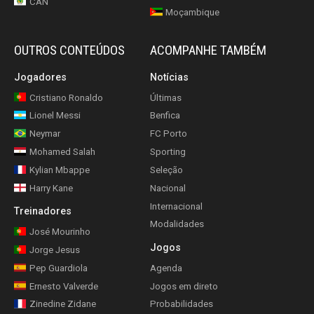
CAN
Moçambique
OUTROS CONTEÚDOS
ACOMPANHE TAMBÉM
Jogadores
Notícias
Cristiano Ronaldo
Últimas
Lionel Messi
Benfica
Neymar
FC Porto
Mohamed Salah
Sporting
Kylian Mbappe
Seleção
Harry Kane
Nacional
Internacional
Treinadores
Modalidades
José Mourinho
Jogos
Jorge Jesus
Pep Guardiola
Agenda
Ernesto Valverde
Jogos em direto
Zinedine Zidane
Probabilidades