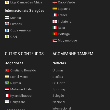
Liga Campeões África
Cabo Verde
Espanha
Internacionais Seleções
França
Mundial
Inglaterra
Europeu
Itália
Copa América
Portugal
CAN
Moçambique
OUTROS CONTEÚDOS
ACOMPANHE TAMBÉM
Jogadores
Notícias
Cristiano Ronaldo
Últimas
Lionel Messi
Benfica
Neymar
FC Porto
Mohamed Salah
Sporting
Kylian Mbappe
Seleção
Harry Kane
Nacional
Internacional