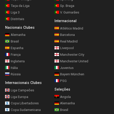
Taça da Liga
Sp. Braga
Liga 3
V. Guimarães
Distritais
Internacional
Nacionais Clubes
Atlético Madrid
Alemanha
Barcelona
Brasil
Real Madrid
Espanha
Liverpool
França
Manchester City
Inglaterra
Manchester United
Itália
Juventus
Rússia
Bayern München
PSG
Internacionais Clubes
Seleções
Liga Campeões
Liga Europa
Angola
Copa Libertadores
Alemanha
Copa Sudamericana
Brasil