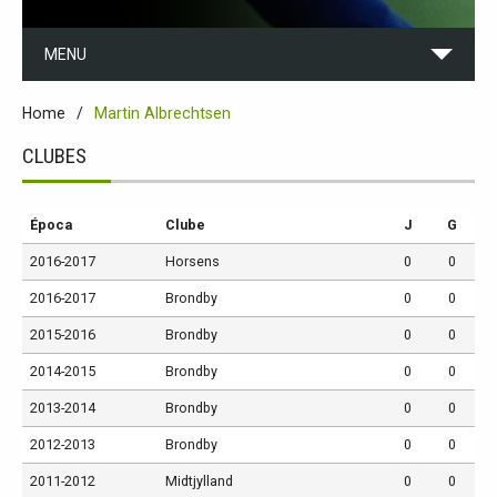
MENU
Home
Martin Albrechtsen
CLUBES
Época
Clube
J
G
2016-2017
Horsens
0
0
2016-2017
Brondby
0
0
2015-2016
Brondby
0
0
2014-2015
Brondby
0
0
2013-2014
Brondby
0
0
2012-2013
Brondby
0
0
2011-2012
Midtjylland
0
0