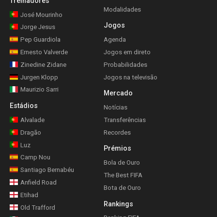
Treinadores
Modalidades
José Mourinho
Jogos
Jorge Jesus
Pep Guardiola
Agenda
Ernesto Valverde
Jogos em direto
Zinedine Zidane
Probabilidades
Jurgen Klopp
Jogos na televisão
Maurizio Sarri
Mercado
Estádios
Notícias
Alvalade
Transferências
Dragão
Recordes
Luz
Prémios
Camp Nou
Bola de Ouro
Santiago Bernabéu
The Best FIFA
Anfield Road
Bota de Ouro
Etihad
Rankings
Old Trafford