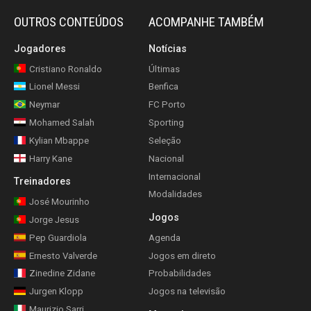
OUTROS CONTEÚDOS
ACOMPANHE TAMBÉM
Jogadores
Notícias
Cristiano Ronaldo
Últimas
Lionel Messi
Benfica
Neymar
FC Porto
Mohamed Salah
Sporting
Kylian Mbappe
Seleção
Harry Kane
Nacional
Internacional
Treinadores
Modalidades
José Mourinho
Jogos
Jorge Jesus
Pep Guardiola
Agenda
Ernesto Valverde
Jogos em direto
Zinedine Zidane
Probabilidades
Jurgen Klopp
Jogos na televisão
Maurizio Sarri