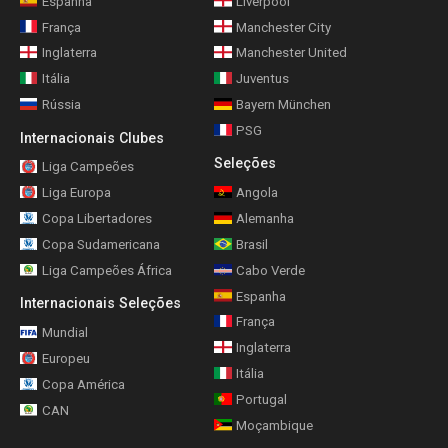
Espanha
Liverpool
França
Manchester City
Inglaterra
Manchester United
Itália
Juventus
Rússia
Bayern München
PSG
Internacionais Clubes
Seleções
Liga Campeões
Liga Europa
Angola
Copa Libertadores
Alemanha
Copa Sudamericana
Brasil
Liga Campeões África
Cabo Verde
Espanha
Internacionais Seleções
França
Mundial
Inglaterra
Europeu
Itália
Copa América
Portugal
CAN
Moçambique