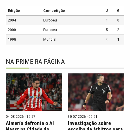
Edição
Competição
J
G
2004
Europeu
1
0
2000
Europeu
5
2
1998
Mundial
4
1
NA PRIMEIRA PÁGINA
04-08-2026 · 15:57
30-07-2026 · 05:51
Almería defronta o Al
Investigação sobre
Nassr na Cidade do
escolha de árbitros gera