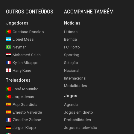
OUTROS CONTEÚDOS
ACOMPANHE TAMBÉM
Jogadores
Notícias
Cristiano Ronaldo
Últimas
Lionel Messi
Benfica
Neymar
FC Porto
Mohamed Salah
Sporting
Kylian Mbappe
Seleção
Harry Kane
Nacional
Internacional
Treinadores
Modalidades
José Mourinho
Jogos
Jorge Jesus
Pep Guardiola
Agenda
Ernesto Valverde
Jogos em direto
Zinedine Zidane
Probabilidades
Jurgen Klopp
Jogos na televisão