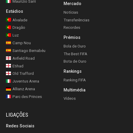
Maurizio Sarri
Mercado
Estádios
Notícias
Alvalade
Transferências
Dragão
Recordes
Luz
Prémios
Camp Nou
Bola de Ouro
Santiago Bernabéu
The Best FIFA
Anfield Road
Bota de Ouro
Etihad
Rankings
Old Trafford
Ranking FIFA
Juventus Arena
Allianz Arena
Multimédia
Parc des Princes
Vídeos
LIGAÇÕES
Redes Sociais