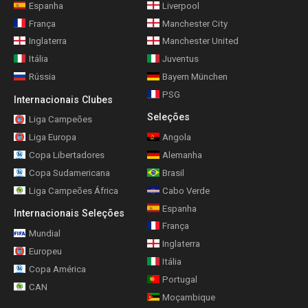
Espanha
Liverpool
França
Manchester City
Inglaterra
Manchester United
Itália
Juventus
Rússia
Bayern München
PSG
Internacionais Clubes
Seleções
Liga Campeões
Liga Europa
Angola
Copa Libertadores
Alemanha
Copa Sudamericana
Brasil
Liga Campeões África
Cabo Verde
Espanha
Internacionais Seleções
França
Mundial
Inglaterra
Europeu
Itália
Copa América
Portugal
CAN
Moçambique