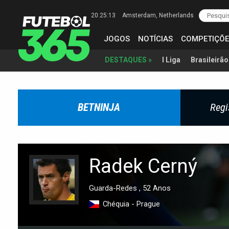
20:25:14
Amsterdam
, Netherlands
JOGOS
NOTÍCIAS
COMPETIÇÕE
I Liga
Brasileirão
DESTAQUES »
BETNINJA
Regi
Radek Cerný
Guarda-Redes , 52 Anos
Chéquia - Prague