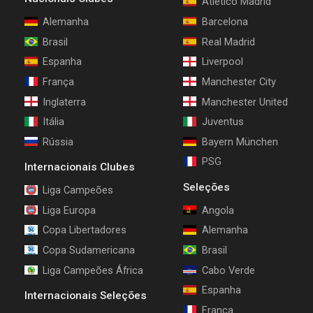
Atlético Madrid
Alemanha
Barcelona
Brasil
Real Madrid
Espanha
Liverpool
França
Manchester City
Inglaterra
Manchester United
Itália
Juventus
Rússia
Bayern München
PSG
Internacionais Clubes
Seleções
Liga Campeões
Liga Europa
Angola
Copa Libertadores
Alemanha
Copa Sudamericana
Brasil
Liga Campeões África
Cabo Verde
Espanha
Internacionais Seleções
França