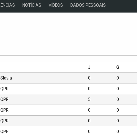
ÊNCIAS
NOTÍCIAS
VÍDEOS
DADOS PESSOAIS
s
J
G
Slavia
0
0
QPR
0
0
QPR
5
0
QPR
0
0
QPR
0
0
QPR
0
0