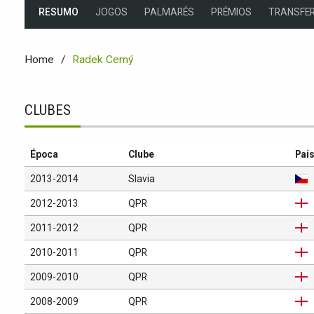
RESUMO
JOGOS
PALMARÉS
PRÉMIOS
TRANSFER
Home
Radek Cerný
CLUBES
Época
Clube
Pai
2013-2014
Slavia
2012-2013
QPR
2011-2012
QPR
2010-2011
QPR
2009-2010
QPR
2008-2009
QPR