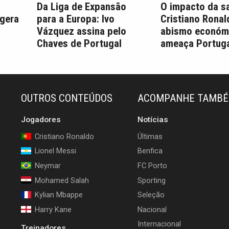
Da Liga de Expansão
O impacto da s
 gera
para a Europa: Ivo
Cristiano Ronal
Vázquez assina pelo
abismo económ
Chaves de Portugal
ameaça Portuga
OUTROS CONTEÚDOS
ACOMPANHE TAMB
Jogadores
Notícias
Cristiano Ronaldo
Últimas
Lionel Messi
Benfica
Neymar
FC Porto
Mohamed Salah
Sporting
Kylian Mbappe
Seleção
Harry Kane
Nacional
Internacional
Treinadores