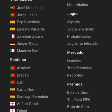
Modalidades
José Mourinho
Jogos
Jorge Jesus
Pep Guardiola
Agenda
Ernesto Valverde
Jogos em direto
Zinedine Zidane
Probabilidades
Jurgen Klopp
Jogos na televisão
Maurizio Sarri
Mercado
Estádios
Notícias
Alvalade
Transferências
Dragão
Recordes
Luz
Prémios
Camp Nou
Bola de Ouro
Santiago Bernabéu
The Best FIFA
Anfield Road
Bota de Ouro
Etihad