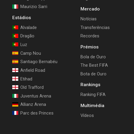
Maurizio Sarri
Mercado
Estádios
Notícias
Alvalade
Transferências
Dragão
Recordes
Luz
Prémios
Camp Nou
Bola de Ouro
Santiago Bernabéu
The Best FIFA
Anfield Road
Bota de Ouro
Etihad
Rankings
Old Trafford
Ranking FIFA
Juventus Arena
Allianz Arena
Multimédia
Parc des Princes
Vídeos