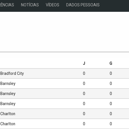
ÊNCIAS
NOTÍCIAS
VÍDEOS
DADOS PESSOAIS
s
J
G
Bradford City
0
0
Barnsley
0
0
Barnsley
0
0
Barnsley
0
0
Charlton
0
0
Charlton
0
0