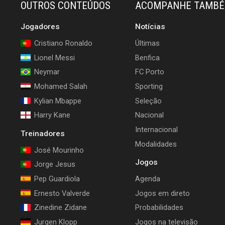
OUTROS CONTEÚDOS
ACOMPANHE TAMB
Jogadores
Notícias
Cristiano Ronaldo
Últimas
Lionel Messi
Benfica
Neymar
FC Porto
Mohamed Salah
Sporting
Kylian Mbappe
Seleção
Harry Kane
Nacional
Internacional
Treinadores
Modalidades
José Mourinho
Jogos
Jorge Jesus
Pep Guardiola
Agenda
Ernesto Valverde
Jogos em direto
Zinedine Zidane
Probabilidades
Jurgen Klopp
Jogos na televisão