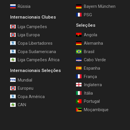
Rússia
Bayern München
PSG
Internacionais Clubes
Seleções
Liga Campeões
Liga Europa
Angola
Copa Libertadores
Alemanha
Copa Sudamericana
Brasil
Liga Campeões África
Cabo Verde
Espanha
Internacionais Seleções
França
Mundial
Inglaterra
Europeu
Itália
Copa América
Portugal
CAN
Moçambique