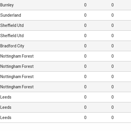
Burnley
0
0
Sunderland
0
0
Sheffield Utd
0
0
Sheffield Utd
0
0
Bradford City
0
0
Nottingham Forest
0
0
Nottingham Forest
0
0
Nottingham Forest
0
0
Nottingham Forest
0
0
Leeds
0
0
Leeds
0
0
Leeds
0
0