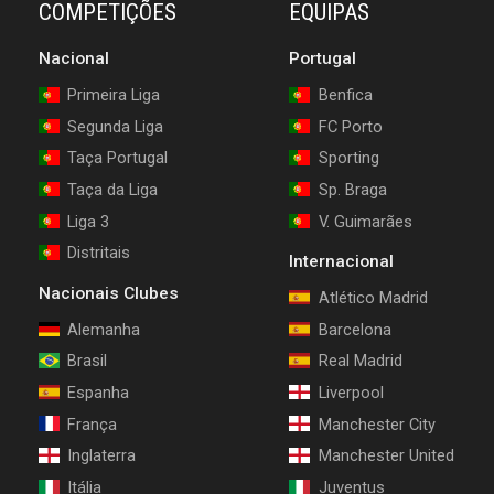
COMPETIÇÕES
EQUIPAS
Nacional
Portugal
Primeira Liga
Benfica
Segunda Liga
FC Porto
Taça Portugal
Sporting
Taça da Liga
Sp. Braga
Liga 3
V. Guimarães
Distritais
Internacional
Nacionais Clubes
Atlético Madrid
Alemanha
Barcelona
Brasil
Real Madrid
Espanha
Liverpool
França
Manchester City
Inglaterra
Manchester United
Itália
Juventus