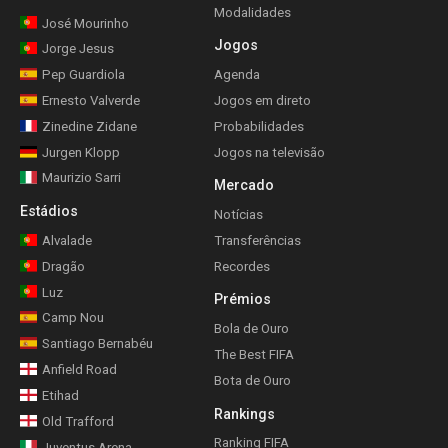
Modalidades
José Mourinho
Jogos
Jorge Jesus
Pep Guardiola
Agenda
Ernesto Valverde
Jogos em direto
Zinedine Zidane
Probabilidades
Jurgen Klopp
Jogos na televisão
Maurizio Sarri
Mercado
Estádios
Notícias
Alvalade
Transferências
Dragão
Recordes
Luz
Prémios
Camp Nou
Bola de Ouro
Santiago Bernabéu
The Best FIFA
Anfield Road
Bota de Ouro
Etihad
Rankings
Old Trafford
Ranking FIFA
Juventus Arena