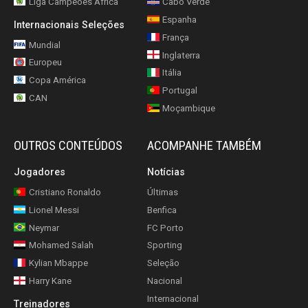
Liga Campeões África
Cabo Verde
Espanha
Internacionais Seleções
França
Mundial
Inglaterra
Europeu
Itália
Copa América
Portugal
CAN
Moçambique
OUTROS CONTEÚDOS
ACOMPANHE TAMBÉM
Jogadores
Notícias
Cristiano Ronaldo
Últimas
Lionel Messi
Benfica
Neymar
FC Porto
Mohamed Salah
Sporting
Kylian Mbappe
Seleção
Harry Kane
Nacional
Internacional
Treinadores