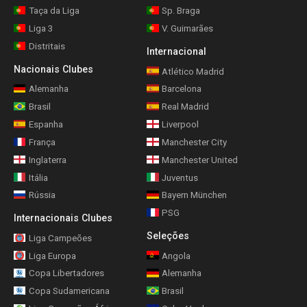
Taça da Liga
Sp. Braga
Liga 3
V. Guimarães
Distritais
Internacional
Nacionais Clubes
Atlético Madrid
Alemanha
Barcelona
Brasil
Real Madrid
Espanha
Liverpool
França
Manchester City
Inglaterra
Manchester United
Itália
Juventus
Rússia
Bayern München
PSG
Internacionais Clubes
Seleções
Liga Campeões
Liga Europa
Angola
Copa Libertadores
Alemanha
Copa Sudamericana
Brasil