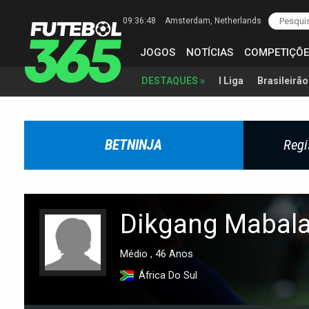
09:36:49
Amsterdam
, Netherlands
JOGOS
NOTÍCIAS
COMPETIÇÕE
I Liga
Brasileirão
DESTAQUES »
BETNINJA
Regi
Dikgang Mabal
Médio , 46 Anos
África Do Sul