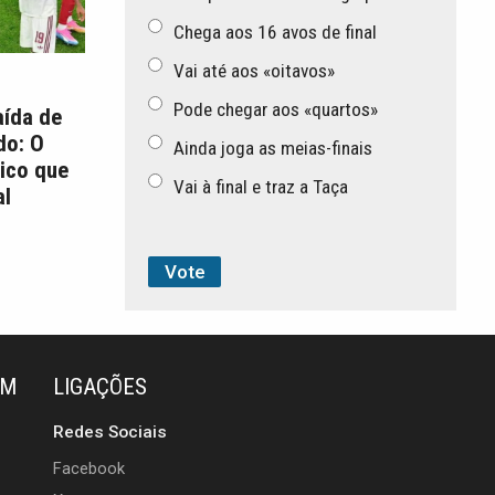
Chega aos 16 avos de final
Vai até aos «oitavos»
Pode chegar aos «quartos»
aída de
do: O
Ainda joga as meias-finais
ico que
Vai à final e traz a Taça
l
ÉM
LIGAÇÕES
Redes Sociais
Facebook