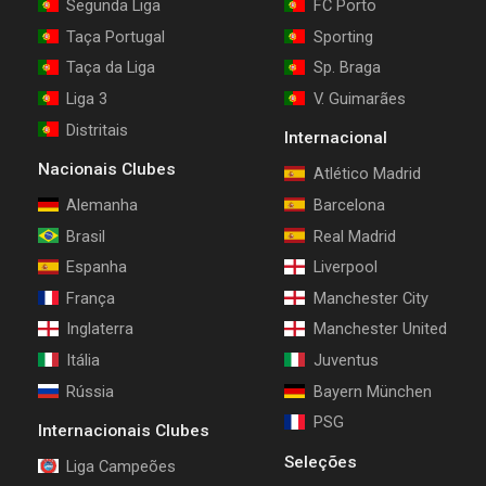
Segunda Liga
FC Porto
Taça Portugal
Sporting
Taça da Liga
Sp. Braga
Liga 3
V. Guimarães
Distritais
Internacional
Nacionais Clubes
Atlético Madrid
Alemanha
Barcelona
Brasil
Real Madrid
Espanha
Liverpool
França
Manchester City
Inglaterra
Manchester United
Itália
Juventus
Rússia
Bayern München
PSG
Internacionais Clubes
Seleções
Liga Campeões