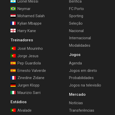
Lionel Messi
Benfica
Neymar
FC Porto
Mohamed Salah
Sporting
Kylian Mbappe
Seleção
Harry Kane
Nacional
Internacional
Treinadores
Modalidades
José Mourinho
Jogos
Jorge Jesus
Pep Guardiola
Agenda
Ernesto Valverde
Jogos em direto
Zinedine Zidane
Probabilidades
Jurgen Klopp
Jogos na televisão
Maurizio Sarri
Mercado
Estádios
Notícias
Alvalade
Transferências