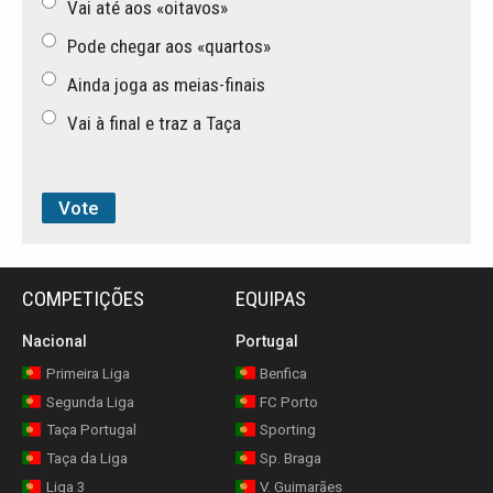
Vai até aos «oitavos»
Pode chegar aos «quartos»
Ainda joga as meias-finais
Vai à final e traz a Taça
COMPETIÇÕES
EQUIPAS
Nacional
Portugal
Primeira Liga
Benfica
Segunda Liga
FC Porto
Taça Portugal
Sporting
Taça da Liga
Sp. Braga
Liga 3
V. Guimarães