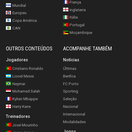
França
Mundial
Inglaterra
Europeu
Itália
Copa América
Portugal
CAN
Moçambique
OUTROS CONTEÚDOS
ACOMPANHE TAMBÉM
Jogadores
Notícias
Cristiano Ronaldo
Últimas
Lionel Messi
Benfica
Neymar
FC Porto
Mohamed Salah
Sporting
Kylian Mbappe
Seleção
Harry Kane
Nacional
Internacional
Treinadores
Modalidades
José Mourinho
Jogos