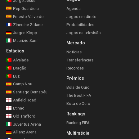
Jorge Jesus
Pep Guardiola
Agenda
Ernesto Valverde
Jogos em direto
Zinedine Zidane
Probabilidades
Jurgen Klopp
Jogos na televisão
Maurizio Sarri
Mercado
Estádios
Notícias
Alvalade
Transferências
Dragão
Recordes
Luz
Prémios
Camp Nou
Bola de Ouro
Santiago Bernabéu
The Best FIFA
Anfield Road
Bota de Ouro
Etihad
Rankings
Old Trafford
Ranking FIFA
Juventus Arena
Allianz Arena
Multimédia