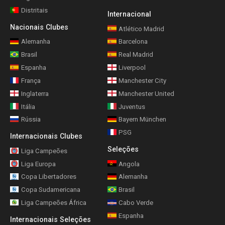
Distritais
Internacional
Nacionais Clubes
Atlético Madrid
Alemanha
Barcelona
Brasil
Real Madrid
Espanha
Liverpool
França
Manchester City
Inglaterra
Manchester United
Itália
Juventus
Rússia
Bayern München
PSG
Internacionais Clubes
Seleções
Liga Campeões
Liga Europa
Angola
Copa Libertadores
Alemanha
Copa Sudamericana
Brasil
Liga Campeões África
Cabo Verde
Espanha
Internacionais Seleções