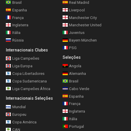
Brasil
Real Madrid
Espanha
Liverpool
França
Manchester City
Inglaterra
Manchester United
Itália
Juventus
Rússia
Bayern München
PSG
Internacionais Clubes
Seleções
Liga Campeões
Liga Europa
Angola
Copa Libertadores
Alemanha
Copa Sudamericana
Brasil
Liga Campeões África
Cabo Verde
Espanha
Internacionais Seleções
França
Mundial
Inglaterra
Europeu
Itália
Copa América
Portugal
CAN