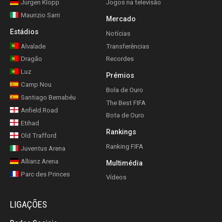
Jurgen Klopp
Jogos na televisão
Maurizio Sarri
Mercado
Estádios
Notícias
Alvalade
Transferências
Dragão
Recordes
Luz
Prémios
Camp Nou
Bola de Ouro
Santiago Bernabéu
The Best FIFA
Anfield Road
Bota de Ouro
Etihad
Rankings
Old Trafford
Ranking FIFA
Juventus Arena
Allianz Arena
Multimédia
Parc des Princes
Vídeos
LIGAÇÕES