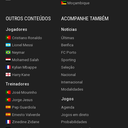
Moçambique
OUTROS CONTEÚDOS
ACOMPANHE TAMBÉM
Jogadores
Notícias
Cristiano Ronaldo
Últimas
Lionel Messi
Benfica
Neymar
FC Porto
Mohamed Salah
Sporting
Kylian Mbappe
Seleção
Harry Kane
Nacional
Internacional
Treinadores
Modalidades
José Mourinho
Jogos
Jorge Jesus
Pep Guardiola
Agenda
Ernesto Valverde
Jogos em direto
Zinedine Zidane
Probabilidades