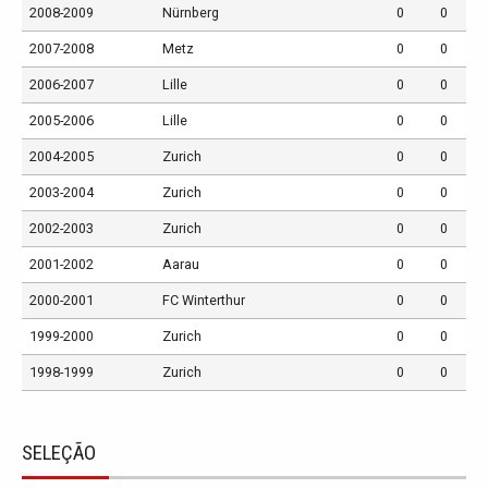
2008-2009
Nürnberg
0
0
2007-2008
Metz
0
0
2006-2007
Lille
0
0
2005-2006
Lille
0
0
2004-2005
Zurich
0
0
2003-2004
Zurich
0
0
2002-2003
Zurich
0
0
2001-2002
Aarau
0
0
2000-2001
FC Winterthur
0
0
1999-2000
Zurich
0
0
1998-1999
Zurich
0
0
SELEÇÃO