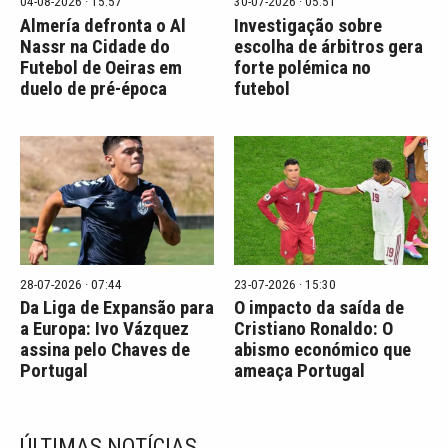
04-08-2026 · 15:57
30-07-2026 · 05:51
Almería defronta o Al
Investigação sobre
Nassr na Cidade do
escolha de árbitros gera
Futebol de Oeiras em
forte polémica no
duelo de pré-época
futebol
28-07-2026 · 07:44
23-07-2026 · 15:30
Da Liga de Expansão para
O impacto da saída de
a Europa: Ivo Vázquez
Cristiano Ronaldo: O
assina pelo Chaves de
abismo económico que
Portugal
ameaça Portugal
ÚLTIMAS NOTÍCIAS