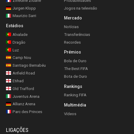
Zinedine Zidane
Probabilidades
Jurgen Klopp
Jogos na televisão
Maurizio Sarri
Mercado
Estádios
Notícias
Alvalade
Transferências
Dragão
Recordes
Luz
Prémios
Camp Nou
Bola de Ouro
Santiago Bernabéu
The Best FIFA
Anfield Road
Bota de Ouro
Etihad
Rankings
Old Trafford
Ranking FIFA
Juventus Arena
Allianz Arena
Multimédia
Parc des Princes
Vídeos
LIGAÇÕES