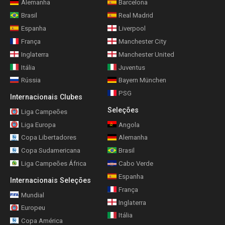
Alemanha
Barcelona
Brasil
Real Madrid
Espanha
Liverpool
França
Manchester City
Inglaterra
Manchester United
Itália
Juventus
Rússia
Bayern München
PSG
Internacionais Clubes
Seleções
Liga Campeões
Liga Europa
Angola
Copa Libertadores
Alemanha
Copa Sudamericana
Brasil
Liga Campeões África
Cabo Verde
Espanha
Internacionais Seleções
França
Mundial
Inglaterra
Europeu
Itália
Copa América