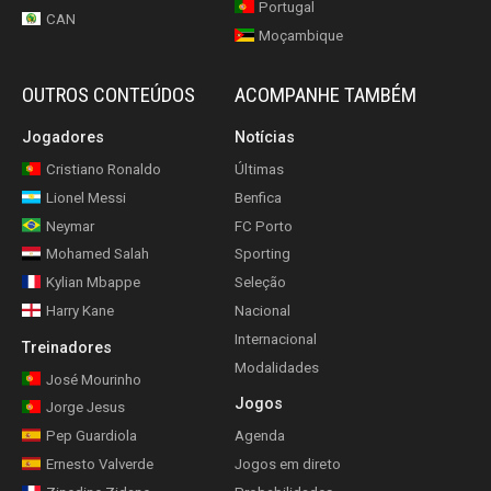
Portugal
CAN
Moçambique
OUTROS CONTEÚDOS
ACOMPANHE TAMBÉM
Jogadores
Notícias
Cristiano Ronaldo
Últimas
Lionel Messi
Benfica
Neymar
FC Porto
Mohamed Salah
Sporting
Kylian Mbappe
Seleção
Harry Kane
Nacional
Internacional
Treinadores
Modalidades
José Mourinho
Jogos
Jorge Jesus
Pep Guardiola
Agenda
Ernesto Valverde
Jogos em direto