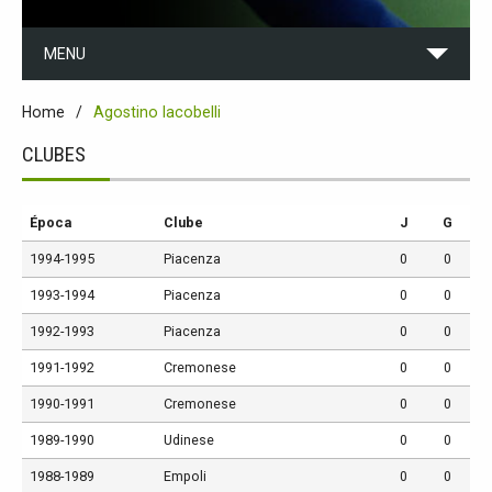
MENU
Home
Agostino Iacobelli
CLUBES
Época
Clube
J
G
1994-1995
Piacenza
0
0
1993-1994
Piacenza
0
0
1992-1993
Piacenza
0
0
1991-1992
Cremonese
0
0
1990-1991
Cremonese
0
0
1989-1990
Udinese
0
0
1988-1989
Empoli
0
0