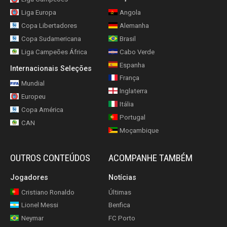
Liga Europa
Angola
Copa Libertadores
Alemanha
Copa Sudamericana
Brasil
Liga Campeões África
Cabo Verde
Espanha
Internacionais Seleções
França
Mundial
Inglaterra
Europeu
Itália
Copa América
Portugal
CAN
Moçambique
OUTROS CONTEÚDOS
ACOMPANHE TAMBÉM
Jogadores
Notícias
Cristiano Ronaldo
Últimas
Lionel Messi
Benfica
Neymar
FC Porto