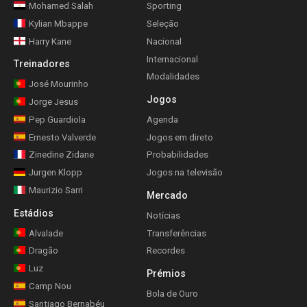
Mohamed Salah
Sporting
Kylian Mbappe
Seleção
Harry Kane
Nacional
Internacional
Treinadores
Modalidades
José Mourinho
Jogos
Jorge Jesus
Pep Guardiola
Agenda
Ernesto Valverde
Jogos em direto
Zinedine Zidane
Probabilidades
Jurgen Klopp
Jogos na televisão
Maurizio Sarri
Mercado
Estádios
Notícias
Alvalade
Transferências
Dragão
Recordes
Luz
Prémios
Camp Nou
Bola de Ouro
Santiago Bernabéu