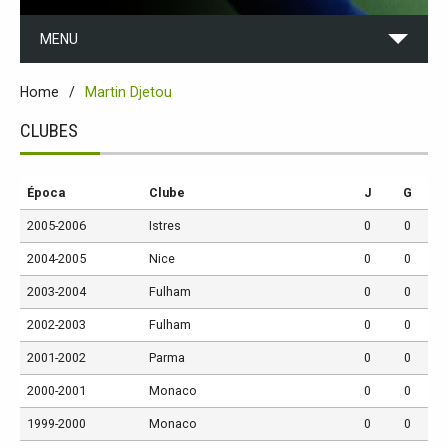
MENU
Home
Martin Djetou
CLUBES
Época
Clube
J
G
2005-2006
Istres
0
0
2004-2005
Nice
0
0
2003-2004
Fulham
0
0
2002-2003
Fulham
0
0
2001-2002
Parma
0
0
2000-2001
Monaco
0
0
1999-2000
Monaco
0
0