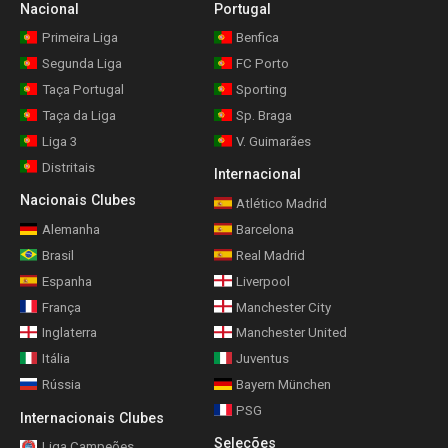
Nacional
Portugal
Primeira Liga
Benfica
Segunda Liga
FC Porto
Taça Portugal
Sporting
Taça da Liga
Sp. Braga
Liga 3
V. Guimarães
Distritais
Internacional
Nacionais Clubes
Atlético Madrid
Alemanha
Barcelona
Brasil
Real Madrid
Espanha
Liverpool
França
Manchester City
Inglaterra
Manchester United
Itália
Juventus
Rússia
Bayern München
PSG
Internacionais Clubes
Seleções
Liga Campeões