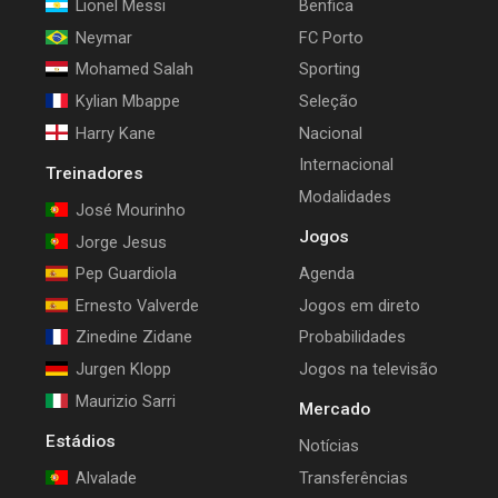
Lionel Messi
Benfica
Neymar
FC Porto
Mohamed Salah
Sporting
Kylian Mbappe
Seleção
Harry Kane
Nacional
Internacional
Treinadores
Modalidades
José Mourinho
Jogos
Jorge Jesus
Pep Guardiola
Agenda
Ernesto Valverde
Jogos em direto
Zinedine Zidane
Probabilidades
Jurgen Klopp
Jogos na televisão
Maurizio Sarri
Mercado
Estádios
Notícias
Alvalade
Transferências