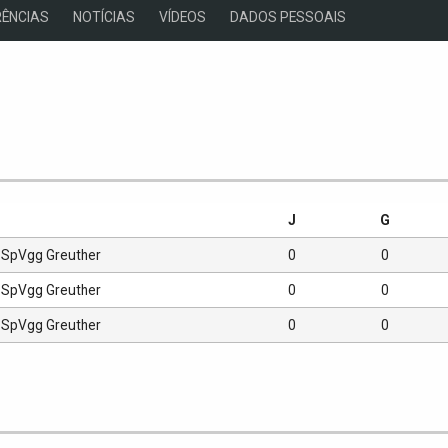
ÊNCIAS
NOTÍCIAS
VÍDEOS
DADOS PESSOAIS
s
J
G
SpVgg Greuther
0
0
SpVgg Greuther
0
0
SpVgg Greuther
0
0