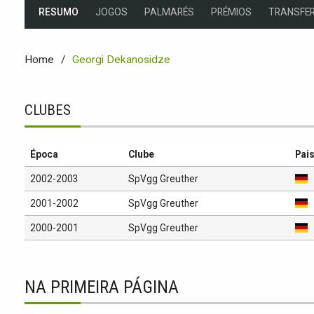
RESUMO
JOGOS
PALMARÉS
PRÉMIOS
TRANSFER
Home
Georgi Dekanosidze
CLUBES
Época
Clube
Pai
2002-2003
SpVgg Greuther
2001-2002
SpVgg Greuther
2000-2001
SpVgg Greuther
NA PRIMEIRA PÁGINA