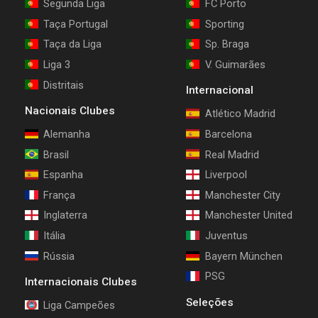
Segunda Liga
FC Porto
Taça Portugal
Sporting
Taça da Liga
Sp. Braga
Liga 3
V. Guimarães
Distritais
Internacional
Nacionais Clubes
Atlético Madrid
Alemanha
Barcelona
Brasil
Real Madrid
Espanha
Liverpool
França
Manchester City
Inglaterra
Manchester United
Itália
Juventus
Rússia
Bayern München
PSG
Internacionais Clubes
Seleções
Liga Campeões