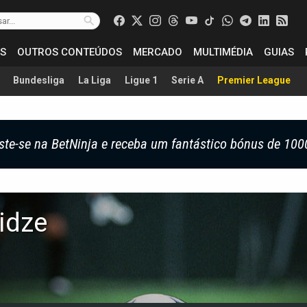
S
OUTROS CONTEÚDOS
MERCADO
MULTIMÉDIA
GUIAS
Bundesliga
La Liga
Ligue 1
Serie A
Premier League
ste-se na BetNinja e receba um fantástico bónus de 100
idze