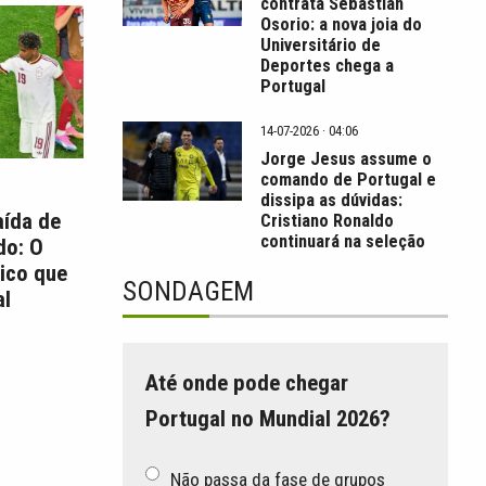
contrata Sebastián
Osorio: a nova joia do
Universitário de
Deportes chega a
Portugal
14-07-2026 · 04:06
Jorge Jesus assume o
comando de Portugal e
dissipa as dúvidas:
aída de
Cristiano Ronaldo
continuará na seleção
do: O
ico que
SONDAGEM
l
Até onde pode chegar
Portugal no Mundial 2026?
Não passa da fase de grupos