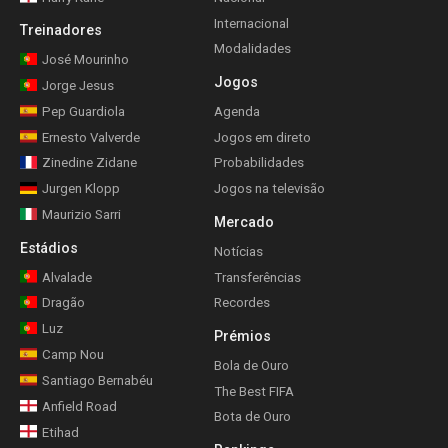
Internacional
Treinadores
Modalidades
José Mourinho
Jogos
Jorge Jesus
Pep Guardiola
Agenda
Ernesto Valverde
Jogos em direto
Zinedine Zidane
Probabilidades
Jurgen Klopp
Jogos na televisão
Maurizio Sarri
Mercado
Estádios
Notícias
Alvalade
Transferências
Dragão
Recordes
Luz
Prémios
Camp Nou
Bola de Ouro
Santiago Bernabéu
The Best FIFA
Anfield Road
Bota de Ouro
Etihad