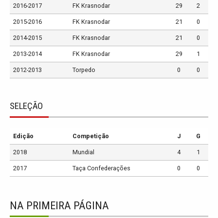
2016-2017
FK Krasnodar
29
2
2015-2016
FK Krasnodar
21
0
2014-2015
FK Krasnodar
21
0
2013-2014
FK Krasnodar
29
1
2012-2013
Torpedo
0
0
SELEÇÃO
Edição
Competição
J
G
2018
Mundial
4
1
2017
Taça Confederações
0
0
NA PRIMEIRA PÁGINA