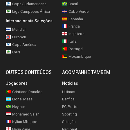
Copa Sudamericana
Brasil
Liga Campeões África
Cabo Verde
Espanha
Internacionais Seleções
França
Mundial
Inglaterra
Europeu
Itália
Copa América
Portugal
CAN
Moçambique
OUTROS CONTEÚDOS
ACOMPANHE TAMBÉM
Jogadores
Notícias
Cristiano Ronaldo
Últimas
Lionel Messi
Benfica
Neymar
FC Porto
Mohamed Salah
Sporting
Kylian Mbappe
Seleção
Harry Kane
Nacional