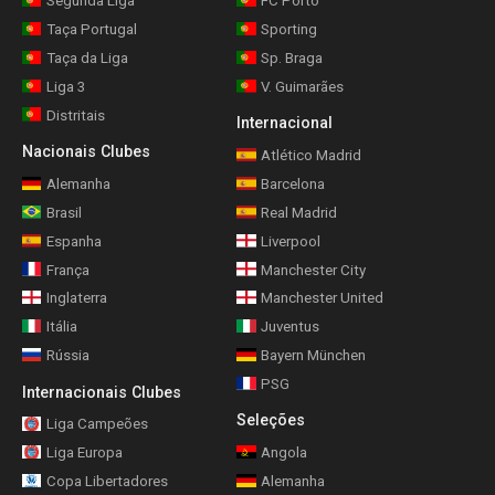
Segunda Liga
FC Porto
Taça Portugal
Sporting
Taça da Liga
Sp. Braga
Liga 3
V. Guimarães
Distritais
Internacional
Nacionais Clubes
Atlético Madrid
Alemanha
Barcelona
Brasil
Real Madrid
Espanha
Liverpool
França
Manchester City
Inglaterra
Manchester United
Itália
Juventus
Rússia
Bayern München
PSG
Internacionais Clubes
Seleções
Liga Campeões
Liga Europa
Angola
Copa Libertadores
Alemanha