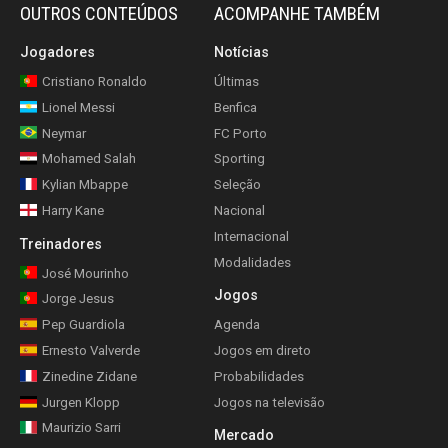
OUTROS CONTEÚDOS
ACOMPANHE TAMBÉM
Jogadores
Notícias
Cristiano Ronaldo
Últimas
Lionel Messi
Benfica
Neymar
FC Porto
Mohamed Salah
Sporting
Kylian Mbappe
Seleção
Harry Kane
Nacional
Internacional
Treinadores
Modalidades
José Mourinho
Jogos
Jorge Jesus
Pep Guardiola
Agenda
Ernesto Valverde
Jogos em direto
Zinedine Zidane
Probabilidades
Jurgen Klopp
Jogos na televisão
Maurizio Sarri
Mercado