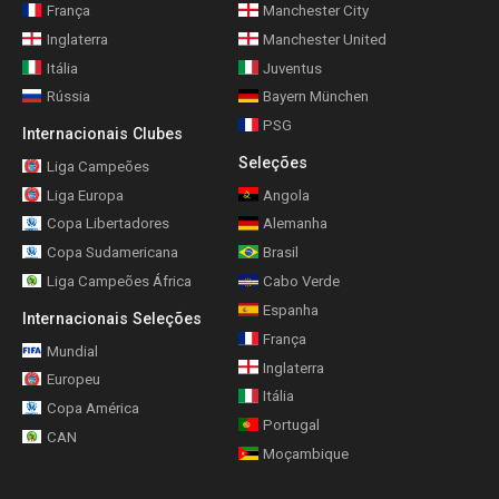
França
Manchester City
Inglaterra
Manchester United
Itália
Juventus
Rússia
Bayern München
PSG
Internacionais Clubes
Seleções
Liga Campeões
Liga Europa
Angola
Copa Libertadores
Alemanha
Copa Sudamericana
Brasil
Liga Campeões África
Cabo Verde
Espanha
Internacionais Seleções
França
Mundial
Inglaterra
Europeu
Itália
Copa América
Portugal
CAN
Moçambique