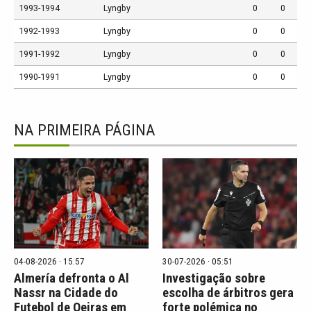
1993-1994
Lyngby
0
0
1992-1993
Lyngby
0
0
1991-1992
Lyngby
0
0
1990-1991
Lyngby
0
0
NA PRIMEIRA PÁGINA
04-08-2026 · 15:57
30-07-2026 · 05:51
Almería defronta o Al
Investigação sobre
Nassr na Cidade do
escolha de árbitros gera
Futebol de Oeiras em
forte polémica no