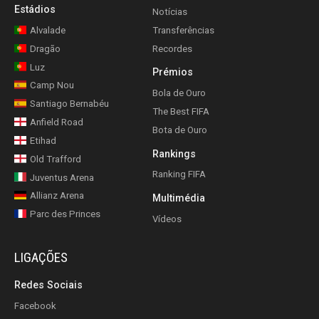
Estádios
Notícias
Alvalade
Transferências
Dragão
Recordes
Luz
Prémios
Camp Nou
Bola de Ouro
Santiago Bernabéu
The Best FIFA
Anfield Road
Bota de Ouro
Etihad
Rankings
Old Trafford
Ranking FIFA
Juventus Arena
Allianz Arena
Multimédia
Parc des Princes
Vídeos
LIGAÇÕES
Redes Sociais
Facebook