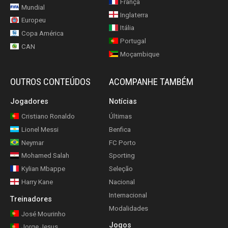
França
Mundial
Inglaterra
Europeu
Itália
Copa América
Portugal
CAN
Moçambique
OUTROS CONTEÚDOS
ACOMPANHE TAMBÉM
Jogadores
Notícias
Cristiano Ronaldo
Últimas
Lionel Messi
Benfica
Neymar
FC Porto
Mohamed Salah
Sporting
Kylian Mbappe
Seleção
Harry Kane
Nacional
Internacional
Treinadores
Modalidades
José Mourinho
Jogos
Jorge Jesus