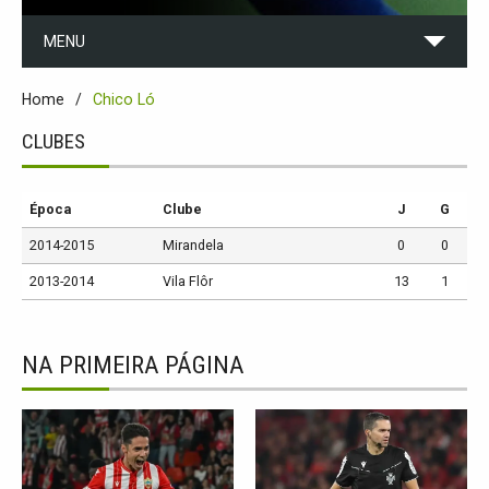
MENU
Home
Chico Ló
CLUBES
Época
Clube
J
G
2014-2015
Mirandela
0
0
2013-2014
Vila Flôr
13
1
NA PRIMEIRA PÁGINA