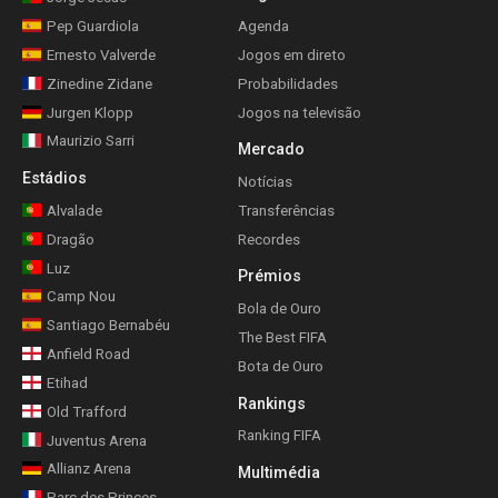
Pep Guardiola
Agenda
Ernesto Valverde
Jogos em direto
Zinedine Zidane
Probabilidades
Jurgen Klopp
Jogos na televisão
Maurizio Sarri
Mercado
Estádios
Notícias
Alvalade
Transferências
Dragão
Recordes
Luz
Prémios
Camp Nou
Bola de Ouro
Santiago Bernabéu
The Best FIFA
Anfield Road
Bota de Ouro
Etihad
Rankings
Old Trafford
Ranking FIFA
Juventus Arena
Allianz Arena
Multimédia
Parc des Princes