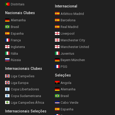
Distritais
Internacional
Nacionais Clubes
Atlético Madrid
Alemanha
Barcelona
Brasil
Real Madrid
Espanha
Liverpool
França
Manchester City
Inglaterra
Manchester United
Itália
Juventus
Rússia
Bayern München
PSG
Internacionais Clubes
Seleções
Liga Campeões
Liga Europa
Angola
Copa Libertadores
Alemanha
Copa Sudamericana
Brasil
Liga Campeões África
Cabo Verde
Espanha
Internacionais Seleções