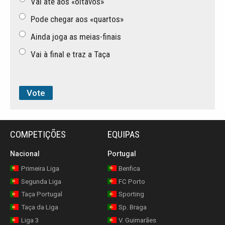
Vai até aos «oitavos»
Pode chegar aos «quartos»
Ainda joga as meias-finais
Vai à final e traz a Taça
COMPETIÇÕES
EQUIPAS
Nacional
Portugal
Primeira Liga
Benfica
Segunda Liga
FC Porto
Taça Portugal
Sporting
Taça da Liga
Sp. Braga
Liga 3
V. Guimarães