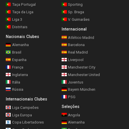
Taça Portugal
Sporting
Taça da Liga
Sp. Braga
Liga 3
V. Guimarães
Distritais
Internacional
Nacionais Clubes
Atlético Madrid
Alemanha
Barcelona
Brasil
Real Madrid
Espanha
Liverpool
França
Manchester City
Inglaterra
Manchester United
Itália
Juventus
Rússia
Bayern München
PSG
Internacionais Clubes
Seleções
Liga Campeões
Liga Europa
Angola
Copa Libertadores
Alemanha