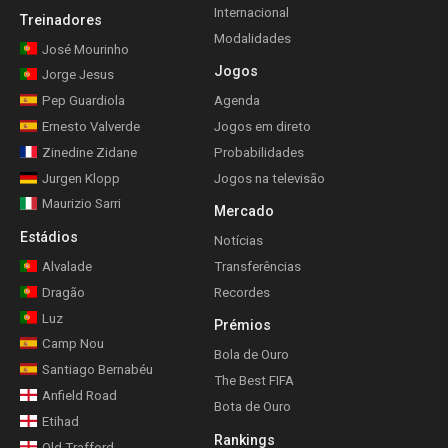
Internacional
Treinadores
Modalidades
José Mourinho
Jogos
Jorge Jesus
Pep Guardiola
Agenda
Ernesto Valverde
Jogos em direto
Zinedine Zidane
Probabilidades
Jurgen Klopp
Jogos na televisão
Maurizio Sarri
Mercado
Estádios
Notícias
Alvalade
Transferências
Dragão
Recordes
Luz
Prémios
Camp Nou
Bola de Ouro
Santiago Bernabéu
The Best FIFA
Anfield Road
Bota de Ouro
Etihad
Rankings
Old Trafford