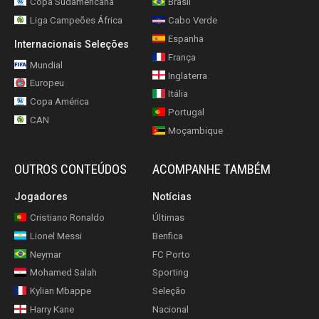
Copa Sudamericana
Brasil
Liga Campeões África
Cabo Verde
Espanha
Internacionais Seleções
França
Mundial
Inglaterra
Europeu
Itália
Copa América
Portugal
CAN
Moçambique
OUTROS CONTEÚDOS
ACOMPANHE TAMBÉM
Jogadores
Notícias
Cristiano Ronaldo
Últimas
Lionel Messi
Benfica
Neymar
FC Porto
Mohamed Salah
Sporting
Kylian Mbappe
Seleção
Harry Kane
Nacional