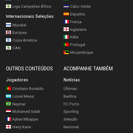
Liga Campeões África
Cabo Verde
Espanha
Internacionais Seleções
França
Mundial
Inglaterra
Europeu
Itália
Copa América
Portugal
CAN
Moçambique
OUTROS CONTEÚDOS
ACOMPANHE TAMBÉM
Jogadores
Notícias
Cristiano Ronaldo
Últimas
Lionel Messi
Benfica
Neymar
FC Porto
Mohamed Salah
Sporting
Kylian Mbappe
Seleção
Harry Kane
Nacional