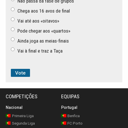
Não passa da fase de grupos
Chega aos 16 avos de final
Vai até aos «oitavos»
Pode chegar aos «quartos»
Ainda joga as meias-finais
Vai à final e traz a Taça
COMPETIÇÕES
EQUIPAS
Nacional
Portugal
Primeira Liga
Benfica
Segunda Liga
FC Porto