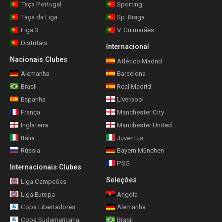
Taça Portugal
Sporting
Taça da Liga
Sp. Braga
Liga 3
V. Guimarães
Distritais
Internacional
Nacionais Clubes
Atlético Madrid
Alemanha
Barcelona
Brasil
Real Madrid
Espanha
Liverpool
França
Manchester City
Inglaterra
Manchester United
Itália
Juventus
Rússia
Bayern München
PSG
Internacionais Clubes
Seleções
Liga Campeões
Liga Europa
Angola
Copa Libertadores
Alemanha
Copa Sudamericana
Brasil