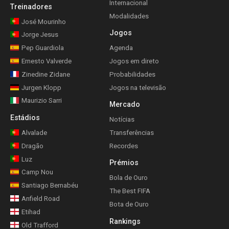
Internacional
Treinadores
Modalidades
José Mourinho
Jogos
Jorge Jesus
Pep Guardiola
Agenda
Ernesto Valverde
Jogos em direto
Zinedine Zidane
Probabilidades
Jurgen Klopp
Jogos na televisão
Maurizio Sarri
Mercado
Estádios
Notícias
Alvalade
Transferências
Dragão
Recordes
Luz
Prémios
Camp Nou
Bola de Ouro
Santiago Bernabéu
The Best FIFA
Anfield Road
Bota de Ouro
Etihad
Rankings
Old Trafford