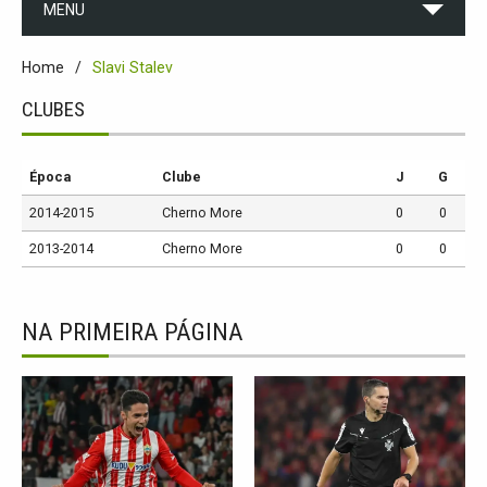
MENU
Home
Slavi Stalev
CLUBES
Época
Clube
J
G
2014-2015
Cherno More
0
0
2013-2014
Cherno More
0
0
NA PRIMEIRA PÁGINA