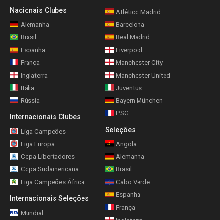
Nacionais Clubes
Atlético Madrid
Alemanha
Barcelona
Brasil
Real Madrid
Espanha
Liverpool
França
Manchester City
Inglaterra
Manchester United
Itália
Juventus
Rússia
Bayern München
PSG
Internacionais Clubes
Seleções
Liga Campeões
Liga Europa
Angola
Copa Libertadores
Alemanha
Copa Sudamericana
Brasil
Liga Campeões África
Cabo Verde
Espanha
Internacionais Seleções
França
Mundial