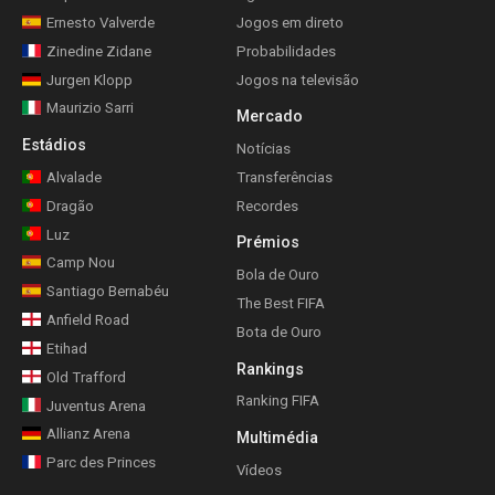
Ernesto Valverde
Jogos em direto
Zinedine Zidane
Probabilidades
Jurgen Klopp
Jogos na televisão
Maurizio Sarri
Mercado
Estádios
Notícias
Alvalade
Transferências
Dragão
Recordes
Luz
Prémios
Camp Nou
Bola de Ouro
Santiago Bernabéu
The Best FIFA
Anfield Road
Bota de Ouro
Etihad
Rankings
Old Trafford
Ranking FIFA
Juventus Arena
Allianz Arena
Multimédia
Parc des Princes
Vídeos