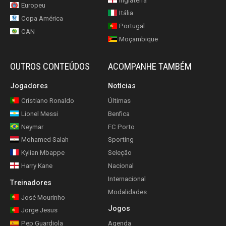
Inglaterra
Europeu
Itália
Copa América
Portugal
CAN
Moçambique
OUTROS CONTEÚDOS
ACOMPANHE TAMBÉM
Jogadores
Notícias
Cristiano Ronaldo
Últimas
Lionel Messi
Benfica
Neymar
FC Porto
Mohamed Salah
Sporting
Kylian Mbappe
Seleção
Harry Kane
Nacional
Internacional
Treinadores
Modalidades
José Mourinho
Jogos
Jorge Jesus
Pep Guardiola
Agenda