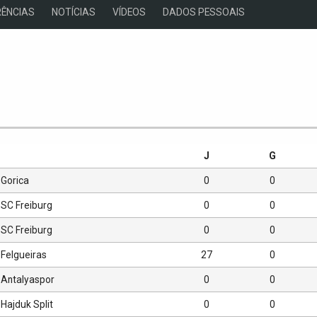
ÊNCIAS
NOTÍCIAS
VÍDEOS
DADOS PESSOAIS
s
J
G
Gorica
0
0
SC Freiburg
0
0
SC Freiburg
0
0
Felgueiras
27
0
Antalyaspor
0
0
Hajduk Split
0
0