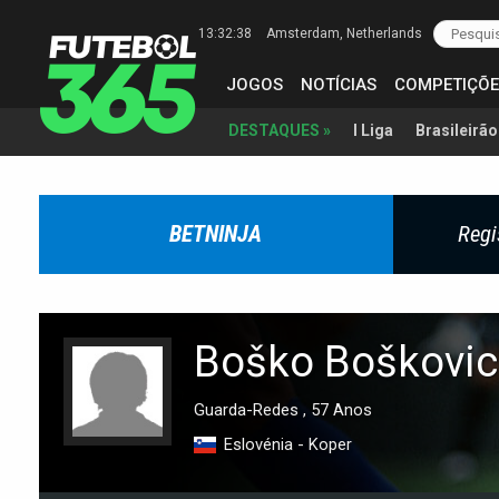
13:32:39
Amsterdam
, Netherlands
JOGOS
NOTÍCIAS
COMPETIÇÕE
I Liga
Brasileirão
DESTAQUES »
BETNINJA
Regi
Boško Boškovic
Guarda-Redes , 57 Anos
Eslovénia - Koper