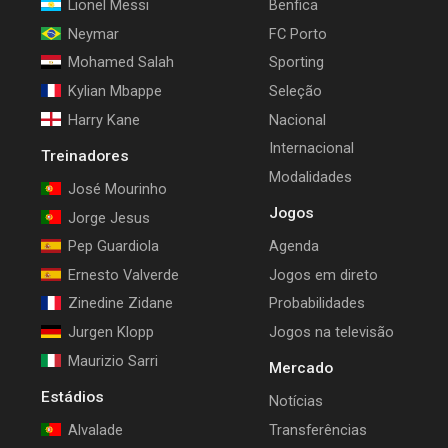
Lionel Messi
Benfica
Neymar
FC Porto
Mohamed Salah
Sporting
Kylian Mbappe
Seleção
Harry Kane
Nacional
Internacional
Treinadores
Modalidades
José Mourinho
Jogos
Jorge Jesus
Pep Guardiola
Agenda
Ernesto Valverde
Jogos em direto
Zinedine Zidane
Probabilidades
Jurgen Klopp
Jogos na televisão
Maurizio Sarri
Mercado
Estádios
Notícias
Alvalade
Transferências