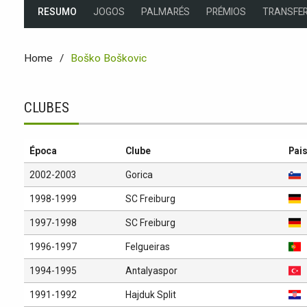
RESUMO
JOGOS
PALMARÉS
PRÉMIOS
TRANSFER
Home
Boško Boškovic
CLUBES
Época
Clube
Pai
2002-2003
Gorica
1998-1999
SC Freiburg
1997-1998
SC Freiburg
1996-1997
Felgueiras
1994-1995
Antalyaspor
1991-1992
Hajduk Split