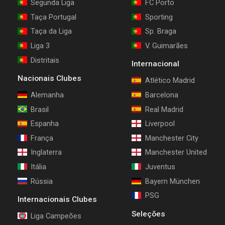
Segunda Liga
FC Porto
Taça Portugal
Sporting
Taça da Liga
Sp. Braga
Liga 3
V. Guimarães
Distritais
Internacional
Nacionais Clubes
Atlético Madrid
Alemanha
Barcelona
Brasil
Real Madrid
Espanha
Liverpool
França
Manchester City
Inglaterra
Manchester United
Itália
Juventus
Rússia
Bayern München
PSG
Internacionais Clubes
Seleções
Liga Campeões