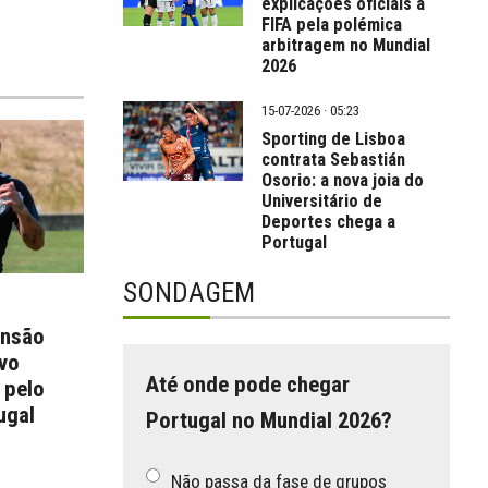
explicações oficiais à
FIFA pela polémica
arbitragem no Mundial
2026
15-07-2026 · 05:23
Sporting de Lisboa
contrata Sebastián
Osorio: a nova joia do
Universitário de
Deportes chega a
Portugal
SONDAGEM
ansão
Ivo
Até onde pode chegar
 pelo
ugal
Portugal no Mundial 2026?
Não passa da fase de grupos