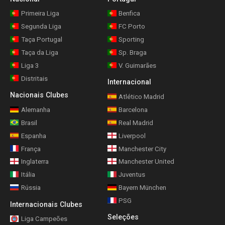
Primeira Liga
Benfica
Segunda Liga
FC Porto
Taça Portugal
Sporting
Taça da Liga
Sp. Braga
Liga 3
V. Guimarães
Distritais
Internacional
Nacionais Clubes
Atlético Madrid
Alemanha
Barcelona
Brasil
Real Madrid
Espanha
Liverpool
França
Manchester City
Inglaterra
Manchester United
Itália
Juventus
Rússia
Bayern München
PSG
Internacionais Clubes
Seleções
Liga Campeões