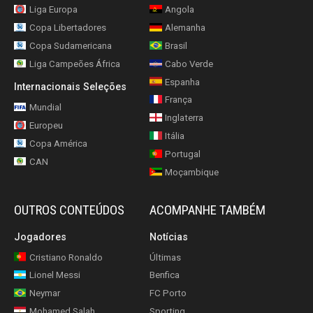
Liga Europa
Angola
Copa Libertadores
Alemanha
Copa Sudamericana
Brasil
Liga Campeões África
Cabo Verde
Espanha
Internacionais Seleções
França
Mundial
Inglaterra
Europeu
Itália
Copa América
Portugal
CAN
Moçambique
OUTROS CONTEÚDOS
ACOMPANHE TAMBÉM
Jogadores
Notícias
Cristiano Ronaldo
Últimas
Lionel Messi
Benfica
Neymar
FC Porto
Mohamed Salah
Sporting