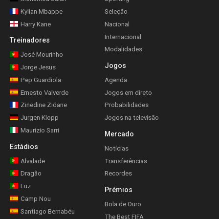
Kylian Mbappe
Seleção
Harry Kane
Nacional
Internacional
Treinadores
Modalidades
José Mourinho
Jogos
Jorge Jesus
Pep Guardiola
Agenda
Ernesto Valverde
Jogos em direto
Zinedine Zidane
Probabilidades
Jurgen Klopp
Jogos na televisão
Maurizio Sarri
Mercado
Estádios
Notícias
Alvalade
Transferências
Dragão
Recordes
Luz
Prémios
Camp Nou
Bola de Ouro
Santiago Bernabéu
The Best FIFA