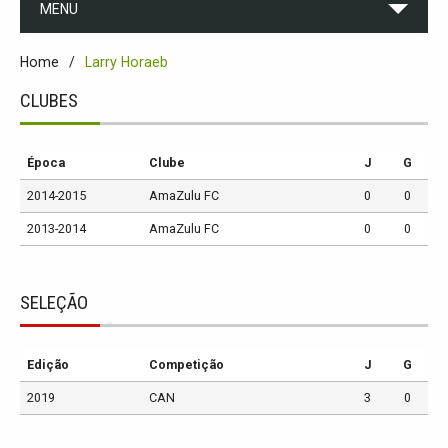
MENU
Home
Larry Horaeb
CLUBES
Época
Clube
J
G
2014-2015
AmaZulu FC
0
0
2013-2014
AmaZulu FC
0
0
SELEÇÃO
Edição
Competição
J
G
2019
CAN
3
0