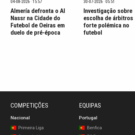
04-08-2026 · 15:57
30-07-2026 · 05:51
Almería defronta o Al
Investigação sobre
Nassr na Cidade do
escolha de árbitros
Futebol de Oeiras em
forte polémica no
duelo de pré-época
futebol
COMPETIÇÕES
EQUIPAS
Nacional
Portugal
Primeira Liga
Benfica