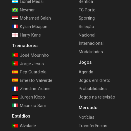
Lionel Messi
Benfica
Neymar
FC Porto
Mohamed Salah
Sporting
Kylian Mbappe
Seleção
Harry Kane
Nacional
Internacional
Treinadores
Modalidades
José Mourinho
Jogos
Jorge Jesus
Pep Guardiola
Agenda
Ernesto Valverde
Jogos em direto
Zinedine Zidane
Probabilidades
Jurgen Klopp
Jogos na televisão
Maurizio Sarri
Mercado
Estádios
Notícias
Alvalade
Transferências