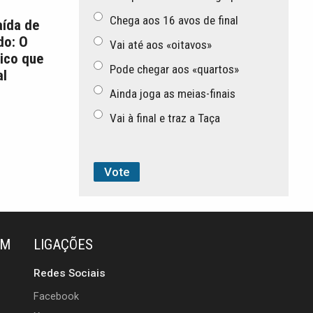
Chega aos 16 avos de final
aída de
do: O
Vai até aos «oitavos»
ico que
Pode chegar aos «quartos»
l
Ainda joga as meias-finais
Vai à final e traz a Taça
ÉM
LIGAÇÕES
Redes Sociais
Facebook