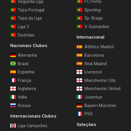
Segunda Liga
FC Porto
Taça Portugal
Sporting
Taça da Liga
Sp. Braga
Liga 3
V. Guimarães
Distritais
Internacional
Nacionais Clubes
Atlético Madrid
Alemanha
Barcelona
Brasil
Real Madrid
Espanha
Liverpool
França
Manchester City
Inglaterra
Manchester United
Itália
Juventus
Rússia
Bayern München
PSG
Internacionais Clubes
Seleções
Liga Campeões