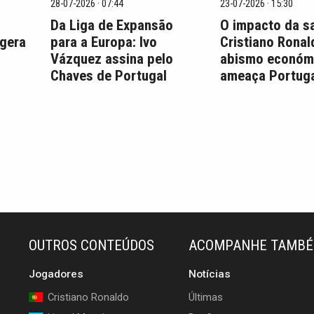
28-07-2026 · 07:44
23-07-2026 · 15:30
Da Liga de Expansão
O impacto da s
 gera
para a Europa: Ivo
Cristiano Ronal
Vázquez assina pelo
abismo económ
Chaves de Portugal
ameaça Portuga
OUTROS CONTEÚDOS
ACOMPANHE TAMB
Jogadores
Notícias
Cristiano Ronaldo
Últimas