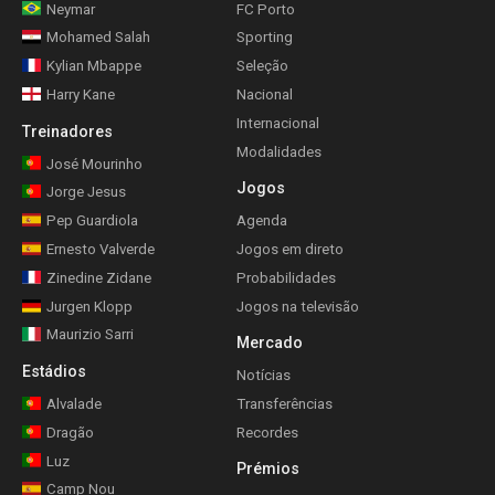
Neymar
FC Porto
Mohamed Salah
Sporting
Kylian Mbappe
Seleção
Harry Kane
Nacional
Internacional
Treinadores
Modalidades
José Mourinho
Jogos
Jorge Jesus
Pep Guardiola
Agenda
Ernesto Valverde
Jogos em direto
Zinedine Zidane
Probabilidades
Jurgen Klopp
Jogos na televisão
Maurizio Sarri
Mercado
Estádios
Notícias
Alvalade
Transferências
Dragão
Recordes
Luz
Prémios
Camp Nou