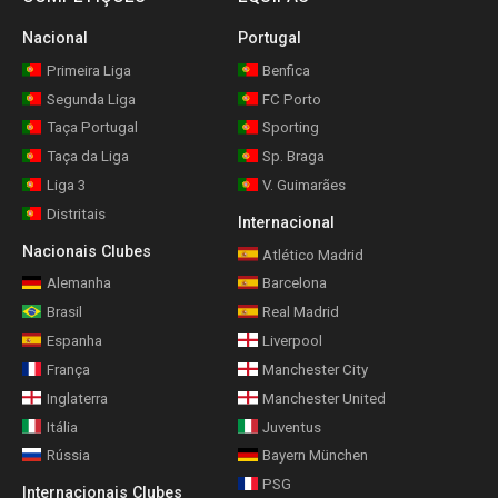
Nacional
Portugal
Primeira Liga
Benfica
Segunda Liga
FC Porto
Taça Portugal
Sporting
Taça da Liga
Sp. Braga
Liga 3
V. Guimarães
Distritais
Internacional
Nacionais Clubes
Atlético Madrid
Alemanha
Barcelona
Brasil
Real Madrid
Espanha
Liverpool
França
Manchester City
Inglaterra
Manchester United
Itália
Juventus
Rússia
Bayern München
PSG
Internacionais Clubes