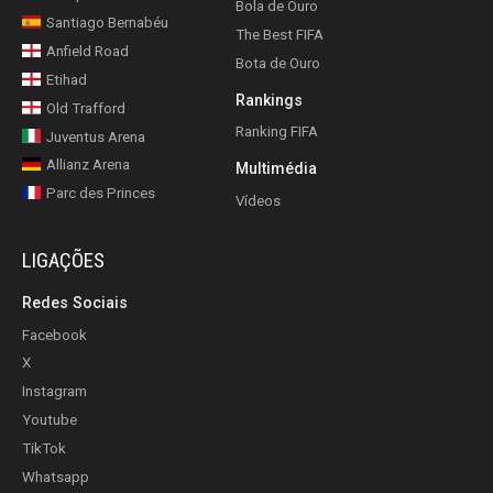
Bola de Ouro
Santiago Bernabéu
The Best FIFA
Anfield Road
Bota de Ouro
Etihad
Rankings
Old Trafford
Ranking FIFA
Juventus Arena
Allianz Arena
Multimédia
Parc des Princes
Vídeos
LIGAÇÕES
Redes Sociais
Facebook
X
Instagram
Youtube
TikTok
Whatsapp